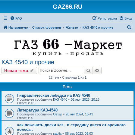
GAZ66.RU
FAQ
Регистрация
Вход
П
На главную
Список форумов
Железо
КАЗ 4540 и прочие
о
и
с
к
КАЗ 4540 и прочие
Поиск
Расширенный по
Новая тема
12 тем • Страница
1
из
1
Темы
Гидравлическая лебедка на КАЗ 4540
Последнее сообщение
КАЗ 4540
«
02 июл 2026, 20:16
Ответы:
10
Литература КАЗ-4540
Последнее сообщение
Ostap
«
20 авг 2024, 15:43
Ответы:
4
как поженить диски каз ..в середину диска от арочного
колеса..
Последнее сообщение
sablia
«
08 дек 2023, 09:03