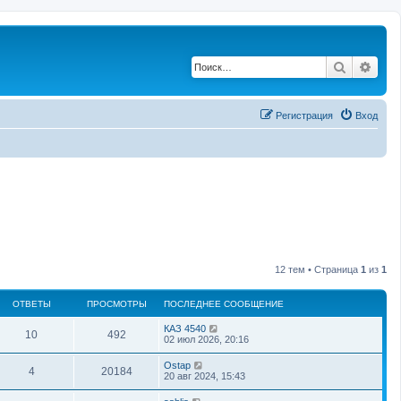
Поиск
Рас
Регистрация
Вход
12 тем • Страница
1
из
1
ОТВЕТЫ
ПРОСМОТРЫ
ПОСЛЕДНЕЕ СООБЩЕНИЕ
КАЗ 4540
10
492
02 июл 2026, 20:16
Ostap
4
20184
20 авг 2024, 15:43