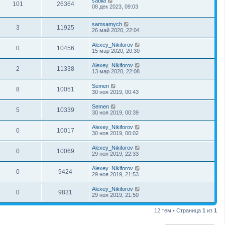
sablia
101
26364
08 дек 2023, 09:03
samsamych
3
11925
26 май 2020, 22:04
Alexey_Nikiforov
0
10456
15 мар 2020, 20:30
Alexey_Nikiforov
2
11338
13 мар 2020, 22:08
Semen
8
10051
30 ноя 2019, 00:43
Semen
5
10339
30 ноя 2019, 00:39
Alexey_Nikiforov
0
10017
30 ноя 2019, 00:02
Alexey_Nikiforov
0
10069
29 ноя 2019, 22:33
Alexey_Nikiforov
0
9424
29 ноя 2019, 21:53
Alexey_Nikiforov
0
9831
29 ноя 2019, 21:50
12 тем • Страница
1
из
1