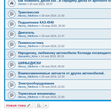
как поженить диски каз ..в середину диска от арочного к
Semen
»
25 ноя 2023, 18:37
Трансмиссия
Alexey_Nikiforov
»
29 ноя 2019, 21:50
Подшипники КАЗ-4540
Alexey_Nikiforov
»
15 мар 2020, 20:30
Двигатель
Alexey_Nikiforov
»
29 ноя 2019, 21:47
Пневмосистема
Alexey_Nikiforov
»
29 ноя 2019, 21:52
Народному, любимому автомобилю Колхида посвящаетс
Alexandro_Kirov
»
14 ноя 2019, 00:19
ШИНЫ/ДИСКИ
Alexey_Nikiforov
»
30 ноя 2019, 00:02
Взаимозаменяемые запчасти от других автомобилей.
Alexey_Nikiforov
»
29 ноя 2019, 22:33
Электрооборудование
Alexey_Nikiforov
»
29 ноя 2019, 21:53
Тормозные механизмы
Alexey_Nikiforov
»
29 ноя 2019, 21:50
Новая тема