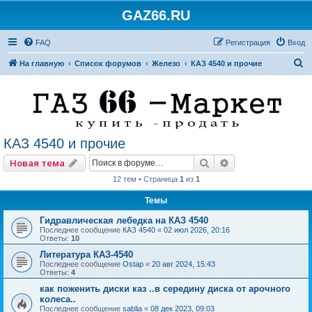
GAZ66.RU
FAQ
Регистрация
Вход
П
На главную
Список форумов
Железо
КАЗ 4540 и прочие
о
и
с
к
КАЗ 4540 и прочие
Поиск
Расширенный по
Новая тема
12 тем • Страница
1
из
1
Темы
Гидравлическая лебедка на КАЗ 4540
Последнее сообщение
КАЗ 4540
«
02 июл 2026, 20:16
Ответы:
10
Литература КАЗ-4540
Последнее сообщение
Ostap
«
20 авг 2024, 15:43
Ответы:
4
как поженить диски каз ..в середину диска от арочного
колеса..
Последнее сообщение
sablia
«
08 дек 2023, 09:03