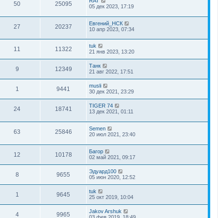
RAT
50
25095
05 дек 2023, 17:19
Евгений_НСК
27
20237
10 апр 2023, 07:34
tuk
11
11322
21 янв 2023, 13:20
Танк
9
12349
21 авг 2022, 17:51
musli
1
9441
30 дек 2021, 23:29
TIGER 74
24
18741
13 дек 2021, 01:11
Semen
63
25846
20 июл 2021, 23:40
Багор
12
10178
02 май 2021, 09:17
Эдуард100
8
9655
05 июн 2020, 12:52
tuk
1
9645
25 окт 2019, 10:04
Jakov Arshuk
4
9965
03 фев 2019, 18:49