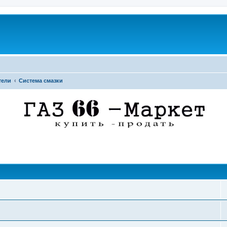
тели
Система смазки
поиск