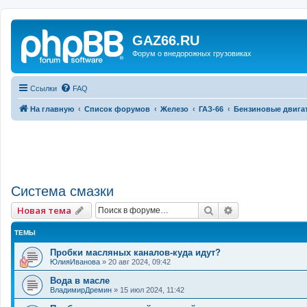
GAZ66.RU
Форум о внедорожных грузовиках
Ссылки
FAQ
На главную
Список форумов
Железо
ГАЗ-66
Бензиновые двига
Система смазки
Поиск
Расширенный 
Новая тема
ТЕМЫ
Пробки масляных каналов-куда идут?
ЮлияИванова
»
20 авг 2024, 09:42
Вода в масле
ВладимирДремин
»
15 июл 2024, 11:42