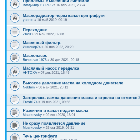
Проблемы с масляной системой
Владимир 150RUS
»
16 апр 2021, 23:24
Маслорадиатор через канал центрифуги
yasros
»
16 май 2019, 00:19
Переходник
Zhiall
»
29 май 2022, 02:08
Масляный фильтр.
Инженер74
»
20 янв 2022, 20:29
Маслонасос
Вячеслав 1976
»
30 дек 2021, 20:18
Масляный насос переделка
AHTOXA
»
07 дек 2021, 18:49
Высокое давление масла на холодном двигателе
Nektum
»
30 май 2021, 23:12
Загорелась лампа давления масла и стрелка на отметке 3
Fresh174
»
19 янв 2021, 09:56
Различия в канал подачи масла
Mbarkovsky
»
02 июн 2020, 13:01
Не сразу появляется давление
Mbarkovsky
»
25 окт 2019, 06:31
Течь центрифуги