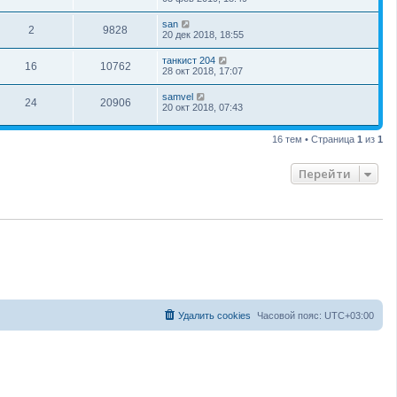
san
2
9828
20 дек 2018, 18:55
танкист 204
16
10762
28 окт 2018, 17:07
samvel
24
20906
20 окт 2018, 07:43
16 тем • Страница
1
из
1
Перейти
Удалить cookies
Часовой пояс:
UTC+03:00