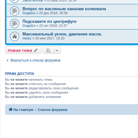
Jakov Arshuk
»
03 фев 2019, 16:34
Вопрос по масляным каналам коленвала
GogaGo
»
20 дек 2018, 18:38
Подскажите по центрифуге
GogaGo
»
22 окт 2018, 22:37
Максимальный уклон, давление масла.
micky
»
26 июн 2017, 19:20
Новая тема
Вернуться к списку форумов
ПРАВА ДОСТУПА
Вы
не можете
начинать темы
Вы
не можете
отвечать на сообщения
Вы
не можете
редактировать свои сообщения
Вы
не можете
удалять свои сообщения
Вы
не можете
добавлять вложения
На главную
Список форумов