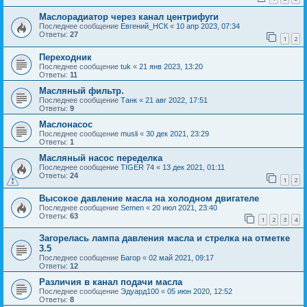
Маслорадиатор через канал центрифуги
Последнее сообщение
Евгений_НСК
«
10 апр 2023, 07:34
Ответы:
27
1
2
Переходник
Последнее сообщение
tuk
«
21 янв 2023, 13:20
Ответы:
11
Масляный фильтр.
Последнее сообщение
Танк
«
21 авг 2022, 17:51
Ответы:
9
Маслонасос
Последнее сообщение
musli
«
30 дек 2021, 23:29
Ответы:
1
Масляный насос переделка
Последнее сообщение
TIGER 74
«
13 дек 2021, 01:11
Ответы:
24
1
2
Высокое давление масла на холодном двигателе
Последнее сообщение
Semen
«
20 июл 2021, 23:40
Ответы:
63
1
2
3
4
Загорелась лампа давления масла и стрелка на отметке
3.5
Последнее сообщение
Багор
«
02 май 2021, 09:17
Ответы:
12
Различия в канал подачи масла
Последнее сообщение
Эдуард100
«
05 июн 2020, 12:52
Ответы:
8