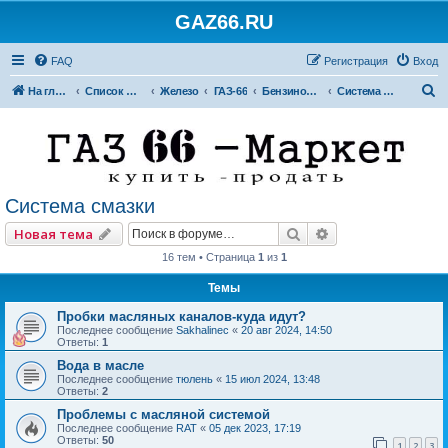
GAZ66.RU
FAQ
Регистрация
Вход
П
На главную
Список форумов
Железо
ГАЗ-66
Бензиновые двигатели
Система смазки
о
и
с
к
Система смазки
Поиск
Расширенный по
Новая тема
16 тем • Страница
1
из
1
Темы
Пробки масляных каналов-куда идут?
Последнее сообщение
Sakhalinec
«
20 авг 2024, 14:50
Ответы:
1
Вода в масле
Последнее сообщение
тюлень
«
15 июл 2024, 13:48
Ответы:
2
Проблемы с масляной системой
Последнее сообщение
RAT
«
05 дек 2023, 17:19
Ответы:
50
1
2
3