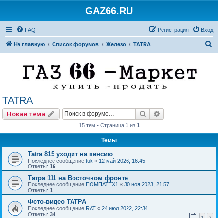
GAZ66.RU
FAQ
Регистрация
Вход
П
На главную
Список форумов
Железо
TATRA
о
и
с
к
TATRA
Поиск
Расширенный по
Новая тема
15 тем • Страница
1
из
1
Темы
Tatra 815 уходит на пенсию
Последнее сообщение
tuk
«
12 май 2026, 16:45
Ответы:
16
Татра 111 на Восточном фронте
Последнее сообщение
ПОМПАТЕХ1
«
30 ноя 2023, 21:57
Ответы:
1
Фото-видео ТАТРА
Последнее сообщение
RAT
«
24 июл 2022, 22:34
Ответы:
34
1
2