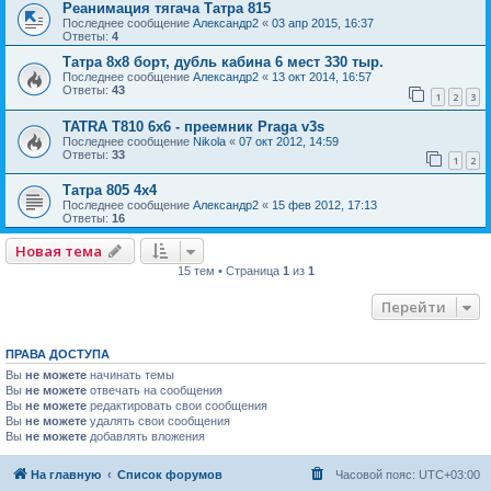
Реанимация тягача Татра 815
Последнее сообщение
Александр2
«
03 апр 2015, 16:37
Ответы:
4
Татра 8х8 борт, дубль кабина 6 мест 330 тыр.
Последнее сообщение
Александр2
«
13 окт 2014, 16:57
Ответы:
43
1
2
3
TATRA T810 6x6 - преемник Praga v3s
Последнее сообщение
Nikola
«
07 окт 2012, 14:59
Ответы:
33
1
2
Татра 805 4х4
Последнее сообщение
Александр2
«
15 фев 2012, 17:13
Ответы:
16
Новая тема
15 тем • Страница
1
из
1
Перейти
ПРАВА ДОСТУПА
Вы
не можете
начинать темы
Вы
не можете
отвечать на сообщения
Вы
не можете
редактировать свои сообщения
Вы
не можете
удалять свои сообщения
Вы
не можете
добавлять вложения
На главную
Список форумов
Часовой пояс:
UTC+03:00