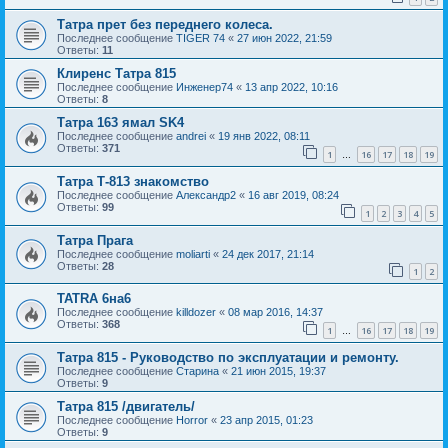
Татра прет без переднего колеса.
Последнее сообщение
TIGER 74
«
27 июн 2022, 21:59
Ответы:
11
Клиренс Татра 815
Последнее сообщение
Инженер74
«
13 апр 2022, 10:16
Ответы:
8
Татра 163 ямал SK4
Последнее сообщение
andrei
«
19 янв 2022, 08:11
Ответы:
371
1
16
17
18
19
…
Татра Т-813 знакомство
Последнее сообщение
Александр2
«
16 авг 2019, 08:24
Ответы:
99
1
2
3
4
5
Татра Прага
Последнее сообщение
moliarti
«
24 дек 2017, 21:14
Ответы:
28
1
2
TATRA 6на6
Последнее сообщение
killdozer
«
08 мар 2016, 14:37
Ответы:
368
1
16
17
18
19
…
Татра 815 - Руководство по эксплуатации и ремонту.
Последнее сообщение
Старина
«
21 июн 2015, 19:37
Ответы:
9
Татра 815 /двигатель/
Последнее сообщение
Horror
«
23 апр 2015, 01:23
Ответы:
9