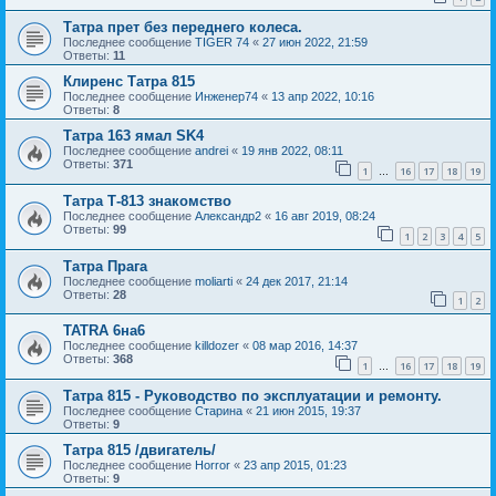
Татра прет без переднего колеса.
Последнее сообщение
TIGER 74
«
27 июн 2022, 21:59
Ответы:
11
Клиренс Татра 815
Последнее сообщение
Инженер74
«
13 апр 2022, 10:16
Ответы:
8
Татра 163 ямал SK4
Последнее сообщение
andrei
«
19 янв 2022, 08:11
Ответы:
371
1
16
17
18
19
…
Татра Т-813 знакомство
Последнее сообщение
Александр2
«
16 авг 2019, 08:24
Ответы:
99
1
2
3
4
5
Татра Прага
Последнее сообщение
moliarti
«
24 дек 2017, 21:14
Ответы:
28
1
2
TATRA 6на6
Последнее сообщение
killdozer
«
08 мар 2016, 14:37
Ответы:
368
1
16
17
18
19
…
Татра 815 - Руководство по эксплуатации и ремонту.
Последнее сообщение
Старина
«
21 июн 2015, 19:37
Ответы:
9
Татра 815 /двигатель/
Последнее сообщение
Horror
«
23 апр 2015, 01:23
Ответы:
9