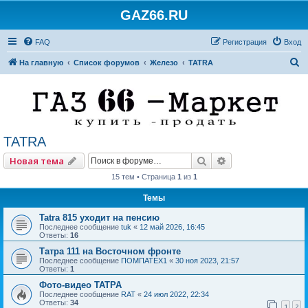
GAZ66.RU
FAQ
Регистрация
Вход
П
На главную
Список форумов
Железо
TATRA
о
и
с
к
TATRA
Поиск
Расширенный по
Новая тема
15 тем • Страница
1
из
1
Темы
Tatra 815 уходит на пенсию
Последнее сообщение
tuk
«
12 май 2026, 16:45
Ответы:
16
Татра 111 на Восточном фронте
Последнее сообщение
ПОМПАТЕХ1
«
30 ноя 2023, 21:57
Ответы:
1
Фото-видео ТАТРА
Последнее сообщение
RAT
«
24 июл 2022, 22:34
Ответы:
34
1
2