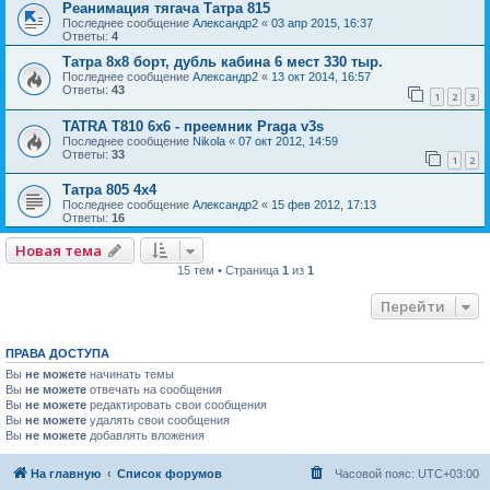
Реанимация тягача Татра 815
Последнее сообщение
Александр2
«
03 апр 2015, 16:37
Ответы:
4
Татра 8х8 борт, дубль кабина 6 мест 330 тыр.
Последнее сообщение
Александр2
«
13 окт 2014, 16:57
Ответы:
43
1
2
3
TATRA T810 6x6 - преемник Praga v3s
Последнее сообщение
Nikola
«
07 окт 2012, 14:59
Ответы:
33
1
2
Татра 805 4х4
Последнее сообщение
Александр2
«
15 фев 2012, 17:13
Ответы:
16
Новая тема
15 тем • Страница
1
из
1
Перейти
ПРАВА ДОСТУПА
Вы
не можете
начинать темы
Вы
не можете
отвечать на сообщения
Вы
не можете
редактировать свои сообщения
Вы
не можете
удалять свои сообщения
Вы
не можете
добавлять вложения
На главную
Список форумов
Часовой пояс:
UTC+03:00