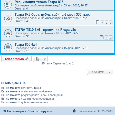
Реанимация тягача Татра 815
Последнее сообщение
Александр2
«
03 апр 2015, 16:37
Ответы:
4
Татра 8х8 борт, дубль кабина 6 мест 330 тыр.
Последнее сообщение
Александр2
«
13 окт 2014, 16:57
Ответы:
43
1
2
3
TATRA T810 6x6 - преемник Praga v3s
Последнее сообщение
Nikola
«
07 окт 2012, 14:59
Ответы:
33
1
2
Татра 805 4х4
Последнее сообщение
Александр2
«
15 фев 2012, 17:13
Ответы:
16
Новая тема
15 тем • Страница
1
из
1
Перейти
ПРАВА ДОСТУПА
Вы
не можете
начинать темы
Вы
не можете
отвечать на сообщения
Вы
не можете
редактировать свои сообщения
Вы
не можете
удалять свои сообщения
Вы
не можете
добавлять вложения
На главную
Список форумов
Часовой пояс:
UTC+03:00