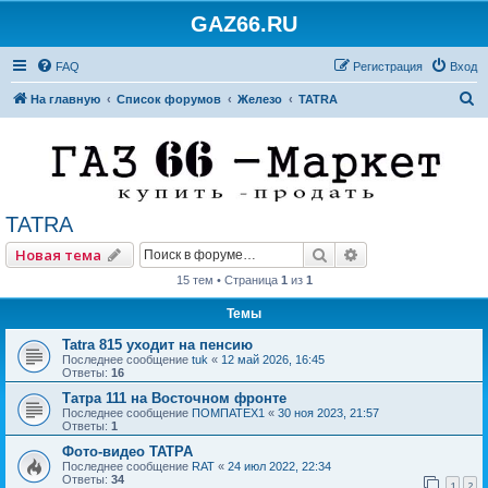
GAZ66.RU
FAQ
Регистрация
Вход
П
На главную
Список форумов
Железо
TATRA
о
и
с
к
TATRA
Поиск
Расширенный по
Новая тема
15 тем • Страница
1
из
1
Темы
Tatra 815 уходит на пенсию
Последнее сообщение
tuk
«
12 май 2026, 16:45
Ответы:
16
Татра 111 на Восточном фронте
Последнее сообщение
ПОМПАТЕХ1
«
30 ноя 2023, 21:57
Ответы:
1
Фото-видео ТАТРА
Последнее сообщение
RAT
«
24 июл 2022, 22:34
Ответы:
34
1
2