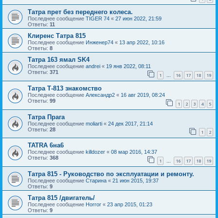
Татра прет без переднего колеса.
Последнее сообщение
TIGER 74
«
27 июн 2022, 21:59
Ответы:
11
Клиренс Татра 815
Последнее сообщение
Инженер74
«
13 апр 2022, 10:16
Ответы:
8
Татра 163 ямал SK4
Последнее сообщение
andrei
«
19 янв 2022, 08:11
Ответы:
371
1
16
17
18
19
…
Татра Т-813 знакомство
Последнее сообщение
Александр2
«
16 авг 2019, 08:24
Ответы:
99
1
2
3
4
5
Татра Прага
Последнее сообщение
moliarti
«
24 дек 2017, 21:14
Ответы:
28
1
2
TATRA 6на6
Последнее сообщение
killdozer
«
08 мар 2016, 14:37
Ответы:
368
1
16
17
18
19
…
Татра 815 - Руководство по эксплуатации и ремонту.
Последнее сообщение
Старина
«
21 июн 2015, 19:37
Ответы:
9
Татра 815 /двигатель/
Последнее сообщение
Horror
«
23 апр 2015, 01:23
Ответы:
9