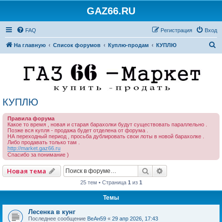
GAZ66.RU
FAQ
Регистрация
Вход
П
На главную
Список форумов
Куплю-продам
КУПЛЮ
о
и
с
к
КУПЛЮ
Правила форума
Какое то время , новая и старая барахолки будут существовать параллельно .
Позже вся купля - продажа будет отделена от форума .
НА переходный период , просьба дублировать свои лоты в новой барахолке .
Либо продавать только там .
http://market.gaz66.ru
Спасибо за понимание )
Поиск
Расширенный по
Новая тема
25 тем • Страница
1
из
1
Темы
Лесенка в кунг
Последнее сообщение
ВеАн59
«
29 апр 2026, 17:43