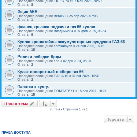
Последнее сообщение
TIGER 74
«
07 май 2025, 20:59
Ответы:
8
Ящик АКБ
Последнее сообщение
ВеАн59
«
25 апр 2025, 07:05
Ответы:
1
фланец крышка подкачки газ 66 куплю
Последнее сообщение
Владимир54
«
07 фев 2025, 05:34
Ответы:
9
Куплю кронштейны аккумуляторных рундуков ГАЗ-66
Последнее сообщение
samsamych
«
24 янв 2025, 15:46
Ответы:
18
Ролики лебедки брдм
Последнее сообщение
san
«
02 дек 2024, 08:28
Ответы:
2
Кулак поворотный в сборе газ 66
Последнее сообщение
ПАША 10
«
31 окт 2024, 15:31
Ответы:
2
Палатка к кунгу.
Последнее сообщение
ПОМПАТЕХ1
«
18 сен 2024, 18:24
Ответы:
15
Новая тема
25 тем • Страница
1
из
1
Перейти
ПРАВА ДОСТУПА