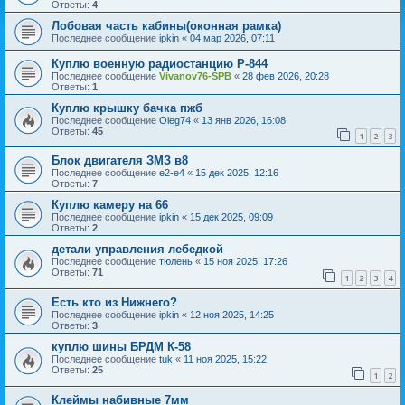
Ответы:
4
Лобовая часть кабины(оконная рамка)
Последнее сообщение
ipkin
«
04 мар 2026, 07:11
Куплю военную радиостанцию Р-844
Последнее сообщение
Vivanov76-SPB
«
28 фев 2026, 20:28
Ответы:
1
Куплю крышку бачка пжб
Последнее сообщение
Oleg74
«
13 янв 2026, 16:08
Ответы:
45
1
2
3
Блок двигателя ЗМЗ в8
Последнее сообщение
e2-e4
«
15 дек 2025, 12:16
Ответы:
7
Куплю камеру на 66
Последнее сообщение
ipkin
«
15 дек 2025, 09:09
Ответы:
2
детали управления лебедкой
Последнее сообщение
тюлень
«
15 ноя 2025, 17:26
Ответы:
71
1
2
3
4
Есть кто из Нижнего?
Последнее сообщение
ipkin
«
12 ноя 2025, 14:25
Ответы:
3
куплю шины БРДМ К-58
Последнее сообщение
tuk
«
11 ноя 2025, 15:22
Ответы:
25
1
2
Клеймы набивные 7мм