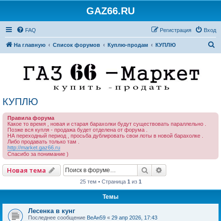
GAZ66.RU
FAQ
Регистрация
Вход
П
На главную
Список форумов
Куплю-продам
КУПЛЮ
о
и
с
к
КУПЛЮ
Правила форума
Какое то время , новая и старая барахолки будут существовать параллельно .
Позже вся купля - продажа будет отделена от форума .
НА переходный период , просьба дублировать свои лоты в новой барахолке .
Либо продавать только там .
http://market.gaz66.ru
Спасибо за понимание )
Поиск
Расширенный по
Новая тема
25 тем • Страница
1
из
1
Темы
Лесенка в кунг
Последнее сообщение
ВеАн59
«
29 апр 2026, 17:43