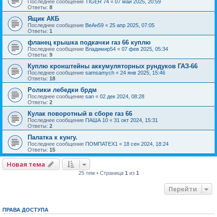
Последнее сообщение
TIGER 74
«
07 май 2025, 20:59
Ответы:
8
Ящик АКБ
Последнее сообщение
ВеАн59
«
25 апр 2025, 07:05
Ответы:
1
фланец крышка подкачки газ 66 куплю
Последнее сообщение
Владимир54
«
07 фев 2025, 05:34
Ответы:
9
Куплю кронштейны аккумуляторных рундуков ГАЗ-66
Последнее сообщение
samsamych
«
24 янв 2025, 15:46
Ответы:
18
Ролики лебедки брдм
Последнее сообщение
san
«
02 дек 2024, 08:28
Ответы:
2
Кулак поворотный в сборе газ 66
Последнее сообщение
ПАША 10
«
31 окт 2024, 15:31
Ответы:
2
Палатка к кунгу.
Последнее сообщение
ПОМПАТЕХ1
«
18 сен 2024, 18:24
Ответы:
15
Новая тема
25 тем • Страница
1
из
1
Перейти
ПРАВА ДОСТУПА