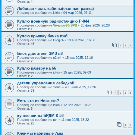
Ответы:
4
Лобовая часть кабины(оконная рамка)
Последнее сообщение
ipkin
«
04 мар 2026, 07:11
Куплю военную радиостанцию Р-844
Последнее сообщение
Vivanov76-SPB
«
28 фев 2026, 20:28
Ответы:
1
Куплю крышку бачка пжб
Последнее сообщение
Oleg74
«
13 янв 2026, 16:08
Ответы:
45
1
2
3
Блок двигателя ЗМЗ в8
Последнее сообщение
e2-e4
«
15 дек 2025, 12:16
Ответы:
7
Куплю камеру на 66
Последнее сообщение
ipkin
«
15 дек 2025, 09:09
Ответы:
2
детали управления лебедкой
Последнее сообщение
тюлень
«
15 ноя 2025, 17:26
Ответы:
71
1
2
3
4
Есть кто из Нижнего?
Последнее сообщение
ipkin
«
12 ноя 2025, 14:25
Ответы:
3
куплю шины БРДМ К-58
Последнее сообщение
tuk
«
11 ноя 2025, 15:22
Ответы:
25
1
2
Клеймы набивные 7мм