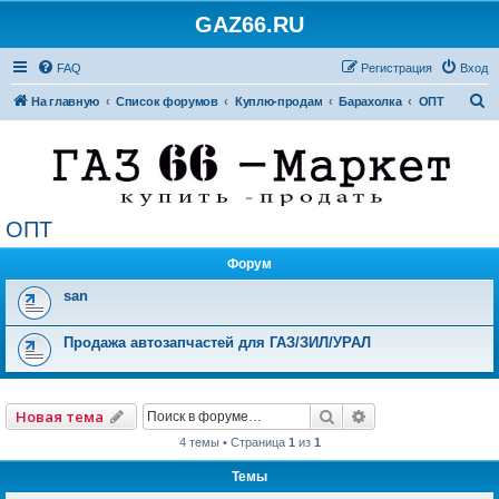
GAZ66.RU
FAQ
Регистрация
Вход
П
На главную
Список форумов
Куплю-продам
Барахолка
ОПТ
о
и
с
к
ОПТ
Форум
san
Продажа автозапчастей для ГАЗ/ЗИЛ/УРАЛ
Поиск
Расширенный по
Новая тема
4 темы • Страница
1
из
1
Темы