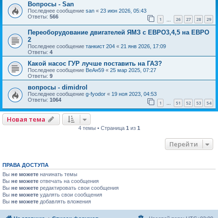
Вопросы - San
Последнее сообщение
san
«
23 июн 2026, 05:43
Ответы:
566
1
26
27
28
29
…
Переоборудование двигателей ЯМЗ с ЕВРО3,4,5 на ЕВРО
2
Последнее сообщение
танкист 204
«
21 янв 2026, 17:09
Ответы:
4
Какой насос ГУР лучше поставить на ГАЗ?
Последнее сообщение
ВеАн59
«
25 мар 2025, 07:27
Ответы:
9
вопросы - dimidrol
Последнее сообщение
g-fyodor
«
19 ноя 2023, 04:53
Ответы:
1064
1
51
52
53
54
…
Новая тема
4 темы • Страница
1
из
1
Перейти
ПРАВА ДОСТУПА
Вы
не можете
начинать темы
Вы
не можете
отвечать на сообщения
Вы
не можете
редактировать свои сообщения
Вы
не можете
удалять свои сообщения
Вы
не можете
добавлять вложения