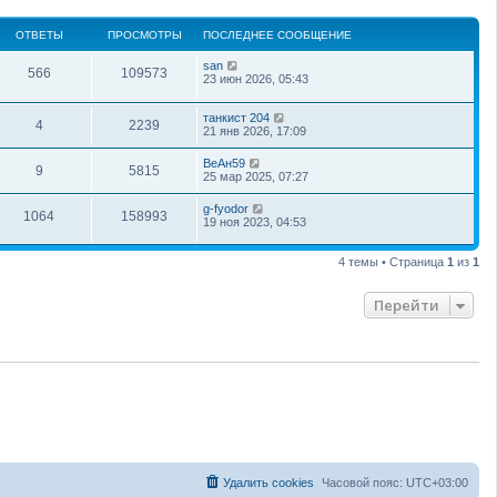
ОТВЕТЫ
ПРОСМОТРЫ
ПОСЛЕДНЕЕ СООБЩЕНИЕ
san
566
109573
23 июн 2026, 05:43
танкист 204
4
2239
21 янв 2026, 17:09
ВеАн59
9
5815
25 мар 2025, 07:27
g-fyodor
1064
158993
19 ноя 2023, 04:53
4 темы • Страница
1
из
1
Перейти
Удалить cookies
Часовой пояс:
UTC+03:00