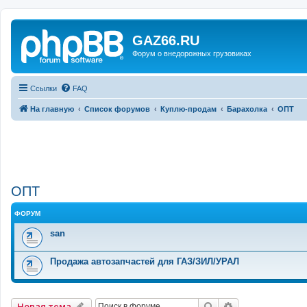
GAZ66.RU
Форум о внедорожных грузовиках
Ссылки
FAQ
На главную
Список форумов
Куплю-продам
Барахолка
ОПТ
ОПТ
ФОРУМ
san
Продажа автозапчастей для ГАЗ/ЗИЛ/УРАЛ
Поиск
Расширенный 
Новая тема