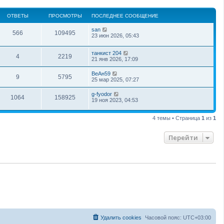
ОТВЕТЫ
ПРОСМОТРЫ
ПОСЛЕДНЕЕ СООБЩЕНИЕ
san
566
109495
23 июн 2026, 05:43
танкист 204
4
2219
21 янв 2026, 17:09
ВеАн59
9
5795
25 мар 2025, 07:27
g-fyodor
1064
158925
19 ноя 2023, 04:53
4 темы • Страница
1
из
1
Перейти
Удалить cookies
Часовой пояс:
UTC+03:00