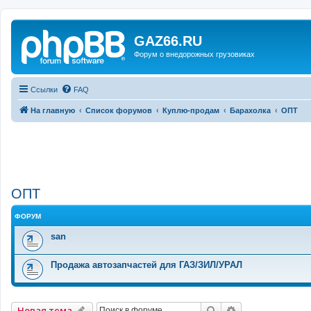
GAZ66.RU
Форум о внедорожных грузовиках
Ссылки
FAQ
На главную
Список форумов
Куплю-продам
Барахолка
ОПТ
ОПТ
ФОРУМ
san
Продажа автозапчастей для ГАЗ/ЗИЛ/УРАЛ
Поиск
Расширенный 
Новая тема