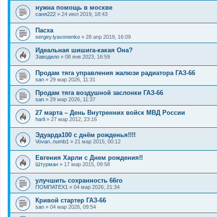
нужна помощь в москве
саня222
»
24 июл 2019, 18:43
Пасха
sergey.lyavonenko
»
28 апр 2019, 16:09
Идеальная шишига-какая Она?
Заводило
»
08 янв 2023, 16:59
Продам тяга управления жалюзи радиатора ГАЗ-66
san
»
29 мар 2026, 11:31
Продам тяга воздушной заслонки ГАЗ-66
san
»
29 мар 2026, 11:37
27 марта – День Внутренних войск МВД России
harli
»
27 мар 2012, 23:16
Эдуарда100 с днём рожденья!!!!
Vovan..numb1
»
21 мар 2015, 00:12
Евгения Харли с Днем рождения!!
Штурман
»
17 мар 2015, 09:58
улучшить сохранность 66го
ПОМПАТЕХ1
»
04 мар 2026, 21:34
Кривой стартер ГАЗ-66
san
»
04 мар 2026, 09:54