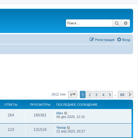
Поиск
Рас
Регистрация
Вход
Страница
1
из
88
1
2
3
4
5
88
С
2612 тем
…
ОТВЕТЫ
ПРОСМОТРЫ
ПОСЛЕДНЕЕ СООБЩЕНИЕ
kliss
264
180381
06 дек 2020, 12:10
Чопор
123
131519
21 апр 2023, 20:27