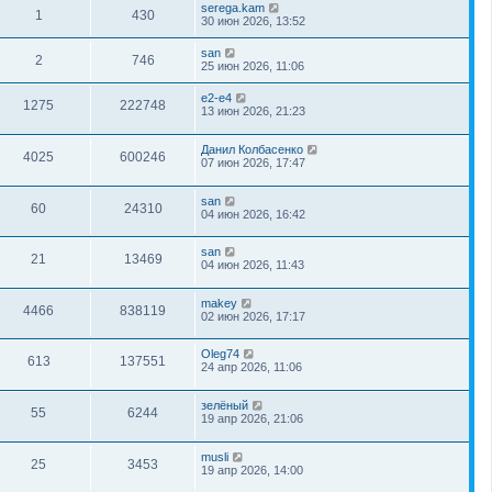
serega.kam
1
430
30 июн 2026, 13:52
san
2
746
25 июн 2026, 11:06
e2-e4
1275
222748
13 июн 2026, 21:23
Данил Колбасенко
4025
600246
07 июн 2026, 17:47
san
60
24310
04 июн 2026, 16:42
san
21
13469
04 июн 2026, 11:43
makey
4466
838119
02 июн 2026, 17:17
Oleg74
613
137551
24 апр 2026, 11:06
зелёный
55
6244
19 апр 2026, 21:06
musli
25
3453
19 апр 2026, 14:00