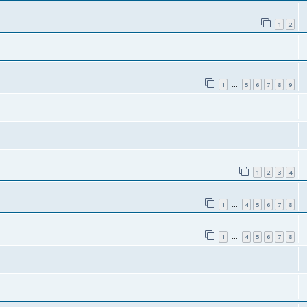
1
2
1
5
6
7
8
9
…
1
2
3
4
1
4
5
6
7
8
…
1
4
5
6
7
8
…