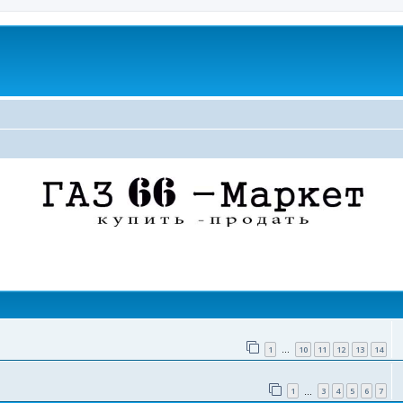
поиск
1
10
11
12
13
14
…
1
3
4
5
6
7
…