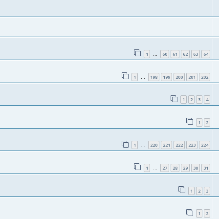
1
60
61
62
63
64
…
1
198
199
200
201
202
…
1
2
3
4
1
2
1
220
221
222
223
224
…
1
27
28
29
30
31
…
1
2
3
1
2