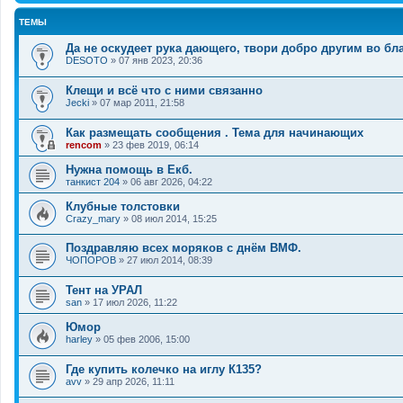
ТЕМЫ
Да не оскудеет рука дающего, твори добро другим во бла
DESOTO
»
07 янв 2023, 20:36
Клещи и всё что с ними связанно
Jecki
»
07 мар 2011, 21:58
Как размещать сообщения . Тема для начинающих
rencom
»
23 фев 2019, 06:14
Нужна помощь в Екб.
танкист 204
»
06 авг 2026, 04:22
Клубные толстовки
Crazy_mary
»
08 июл 2014, 15:25
Поздравляю всех моряков с днём ВМФ.
ЧОПОРОВ
»
27 июл 2014, 08:39
Тент на УРАЛ
san
»
17 июл 2026, 11:22
Юмор
harley
»
05 фев 2006, 15:00
Где купить колечко на иглу К135?
avv
»
29 апр 2026, 11:11