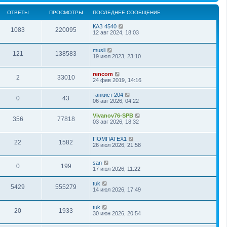
ОТВЕТЫ
ПРОСМОТРЫ
ПОСЛЕДНЕЕ СООБЩЕНИЕ
КАЗ 4540
1083
220095
12 авг 2024, 18:03
musli
121
138583
19 июл 2023, 23:10
rencom
2
33010
24 фев 2019, 14:16
танкист 204
0
43
06 авг 2026, 04:22
Vivanov76-SPB
356
77818
03 авг 2026, 18:32
ПОМПАТЕХ1
22
1582
26 июл 2026, 21:58
san
0
199
17 июл 2026, 11:22
tuk
5429
555279
14 июл 2026, 17:49
tuk
20
1933
30 июн 2026, 20:54