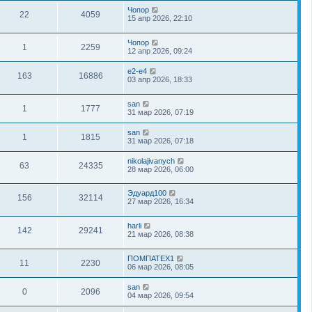
Чопор
22
4059
15 апр 2026, 22:10
Чопор
1
2259
12 апр 2026, 09:24
e2-e4
163
16886
03 апр 2026, 18:33
san
1
1777
31 мар 2026, 07:19
san
1
1815
31 мар 2026, 07:18
nikolajivanych
63
24335
28 мар 2026, 06:00
Эдуард100
156
32114
27 мар 2026, 16:34
harli
142
29241
21 мар 2026, 08:38
ПОМПАТЕХ1
11
2230
06 мар 2026, 08:05
san
0
2096
04 мар 2026, 09:54