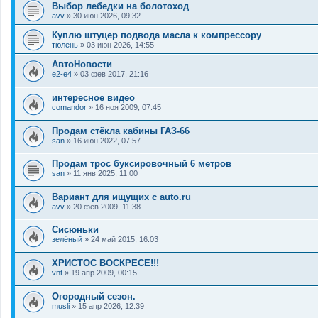
Выбор лебедки на болотоход
avv
»
30 июн 2026, 09:32
Куплю штуцер подвода масла к компрессору
тюлень
»
03 июн 2026, 14:55
АвтоНовости
e2-e4
»
03 фев 2017, 21:16
интересное видео
comandor
»
16 ноя 2009, 07:45
Продам стёкла кабины ГАЗ-66
san
»
16 июн 2022, 07:57
Продам трос буксировочный 6 метров
san
»
11 янв 2025, 11:00
Вариант для ищущих с auto.ru
avv
»
20 фев 2009, 11:38
Сисюньки
зелёный
»
24 май 2015, 16:03
ХРИСТОС ВОСКРЕСЕ!!!
vnt
»
19 апр 2009, 00:15
Огородный сезон.
musli
»
15 апр 2026, 12:39