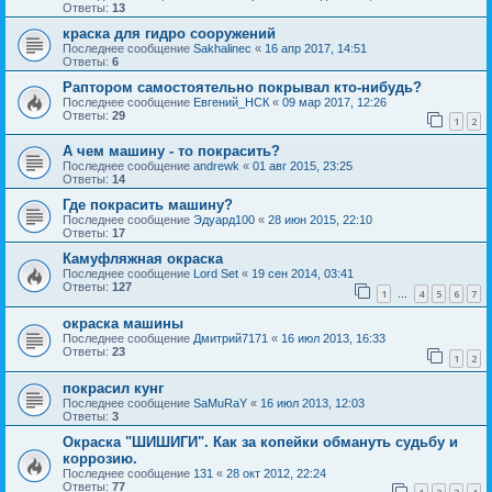
Ответы:
13
краска для гидро сооружений
Последнее сообщение
Sakhalinec
«
16 апр 2017, 14:51
Ответы:
6
Раптором самостоятельно покрывал кто-нибудь?
Последнее сообщение
Евгений_НСК
«
09 мар 2017, 12:26
Ответы:
29
1
2
А чем машину - то покрасить?
Последнее сообщение
andrewk
«
01 авг 2015, 23:25
Ответы:
14
Где покрасить машину?
Последнее сообщение
Эдуард100
«
28 июн 2015, 22:10
Ответы:
17
Камуфляжная окраска
Последнее сообщение
Lord Set
«
19 сен 2014, 03:41
Ответы:
127
1
4
5
6
7
…
окраска машины
Последнее сообщение
Дмитрий7171
«
16 июл 2013, 16:33
Ответы:
23
1
2
покрасил кунг
Последнее сообщение
SaMuRaY
«
16 июл 2013, 12:03
Ответы:
3
Окраска "ШИШИГИ". Как за копейки обмануть судьбу и
коррозию.
Последнее сообщение
131
«
28 окт 2012, 22:24
Ответы:
77