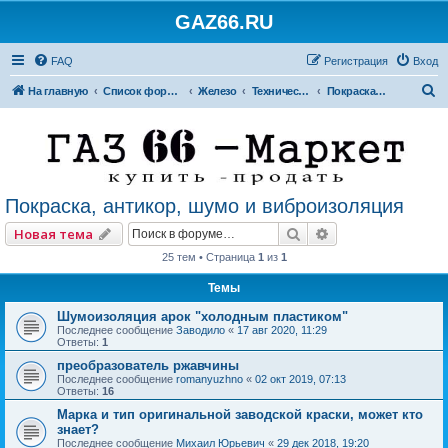
GAZ66.RU
FAQ
Регистрация
Вход
П
На главную
Список форумов
Железо
Технический форум
Покраска, антикор, шумо и виброизоляция
о
и
с
к
Покраска, антикор, шумо и виброизоляция
Поиск
Расширенный по
Новая тема
25 тем • Страница
1
из
1
Темы
Шумоизоляция арок "холодным пластиком"
Последнее сообщение
Заводило
«
17 авг 2020, 11:29
Ответы:
1
преобразователь ржавчины
Последнее сообщение
romanyuzhno
«
02 окт 2019, 07:13
Ответы:
16
Марка и тип оригинальной заводской краски, может кто
знает?
Последнее сообщение
Михаил Юрьевич
«
29 дек 2018, 19:20