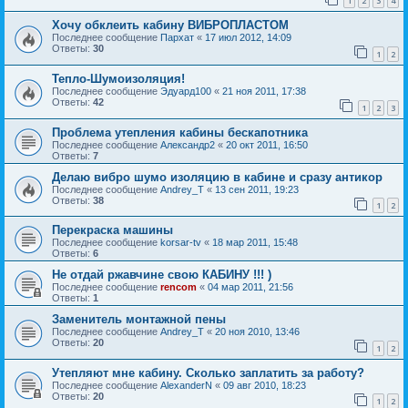
1
2
3
4
Хочу обклеить кабину ВИБРОПЛАСТОМ
Последнее сообщение
Пархат
«
17 июл 2012, 14:09
Ответы:
30
1
2
Тепло-Шумоизоляция!
Последнее сообщение
Эдуард100
«
21 ноя 2011, 17:38
Ответы:
42
1
2
3
Проблема утепления кабины бескапотника
Последнее сообщение
Александр2
«
20 окт 2011, 16:50
Ответы:
7
Делаю вибро шумо изоляцию в кабине и сразу антикор
Последнее сообщение
Andrey_T
«
13 сен 2011, 19:23
Ответы:
38
1
2
Перекраска машины
Последнее сообщение
korsar-tv
«
18 мар 2011, 15:48
Ответы:
6
Не отдай ржавчине свою КАБИНУ !!! )
Последнее сообщение
rencom
«
04 мар 2011, 21:56
Ответы:
1
Заменитель монтажной пены
Последнее сообщение
Andrey_T
«
20 ноя 2010, 13:46
Ответы:
20
1
2
Утепляют мне кабину. Сколько заплатить за работу?
Последнее сообщение
AlexanderN
«
09 авг 2010, 18:23
Ответы:
20
1
2