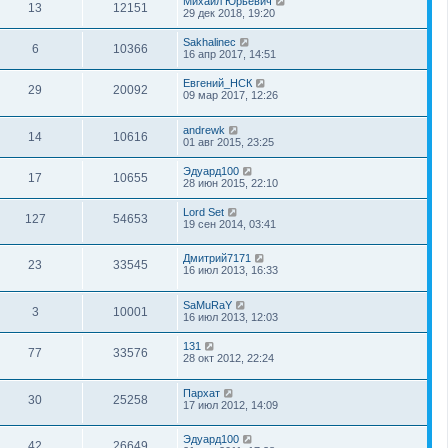
Михаил Юрьевич
13
12151
29 дек 2018, 19:20
Sakhalinec
6
10366
16 апр 2017, 14:51
Евгений_НСК
29
20092
09 мар 2017, 12:26
andrewk
14
10616
01 авг 2015, 23:25
Эдуард100
17
10655
28 июн 2015, 22:10
Lord Set
127
54653
19 сен 2014, 03:41
Дмитрий7171
23
33545
16 июл 2013, 16:33
SaMuRaY
3
10001
16 июл 2013, 12:03
131
77
33576
28 окт 2012, 22:24
Пархат
30
25258
17 июл 2012, 14:09
Эдуард100
42
26649