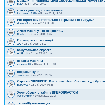
Марка и тип оригинальной заводской краски, может кто 
Iliya
»
30 сен 2009, 00:56
краска для гидро сооружений
kompressor1979
»
02 фев 2012, 19:36
Раптором самостоятельно покрывал кто-нибудь?
Леонид К.
»
17 июл 2016, 02:23
А чем машину - то покрасить?
Shark 3.5
»
21 июл 2015, 16:53
Где покрасить машину?
avv
»
22 май 2015, 14:09
Камуфляжная окраска
ANALITIK
»
10 авг 2006, 13:24
окраска машины
скороход86
»
18 май 2011, 15:13
покрасил кунг
тихоход
»
12 июл 2013, 20:45
Окраска "ШИШИГИ". Как за копейки обмануть судьбу и к
Бамбула.
»
13 май 2009, 03:56
Хочу обклеить кабину ВИБРОПЛАСТОМ
Accord93mel
»
19 ноя 2011, 21:00
Тепло-Шумоизоляция!