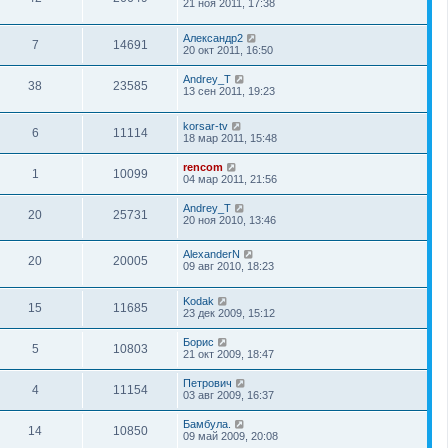
21 ноя 2011, 17:38
Александр2
7
14691
20 окт 2011, 16:50
Andrey_T
38
23585
13 сен 2011, 19:23
korsar-tv
6
11114
18 мар 2011, 15:48
rencom
1
10099
04 мар 2011, 21:56
Andrey_T
20
25731
20 ноя 2010, 13:46
AlexanderN
20
20005
09 авг 2010, 18:23
Kodak
15
11685
23 дек 2009, 15:12
Борис
5
10803
21 окт 2009, 18:47
Петрович
4
11154
03 авг 2009, 16:37
Бамбула.
14
10850
09 май 2009, 20:08