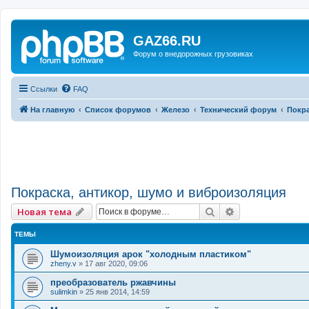
GAZ66.RU
Форум о внедорожных грузовиках
Ссылки
FAQ
На главную
Список форумов
Железо
Технический форум
Покра
Покраска, антикор, шумо и виброизоляция
Поиск
Расширенный 
Новая тема
ТЕМЫ
Шумоизоляция арок "холодным пластиком"
zheny.v
»
17 авг 2020, 09:06
преобразователь ржавчины
sulimkin
»
25 янв 2014, 14:59