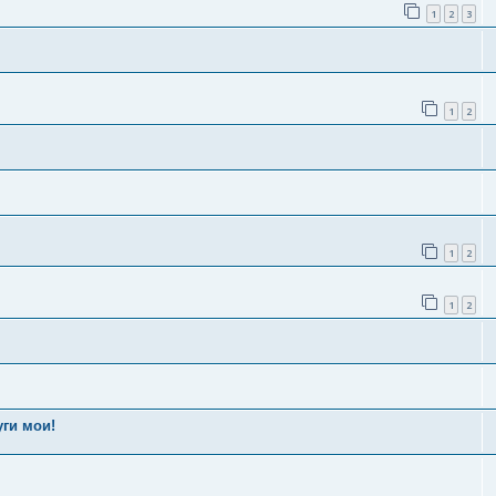
1
2
3
1
2
1
2
1
2
уги мои!