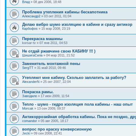
Влад
»
08 дек 2006, 18:48
Проблема утепления кабины бескапотника
Александр2
»
03 окт 2011, 01:04
Делаю вибро шумо изоляцию в кабине и сразу антикор
Карбофоs
»
15 мар 2008, 23:19
Перекраска машины
korsar-tv
»
07 янв 2011, 04:53
Не отдай ржавчине свою КАБИНУ !!! )
ШишигаСила
»
04 мар 2011, 21:52
Заменитель монтажной пены
SergTT
»
31 май 2010, 09:46
Утепляют мне кабину. Сколько заплатить за работу?
AlexanderN
»
25 окт 2007, 22:04
Покраска рамы.
Заводило
»
17 июн 2009, 11:54
Тепло - шумо - гидро изоляция пола кабины - наш опыт
Morcak
»
13 сен 2009, 09:37
Антикоррозийная обработка кабины. Пока не поздно, др
comandor
»
05 авг 2005, 18:17
вопрос про краску конверсионную
Jecki
»
09 сен 2008, 22:41