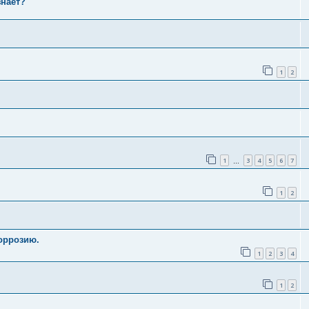
знает?
1
2
1
3
4
5
6
7
…
1
2
оррозию.
1
2
3
4
1
2