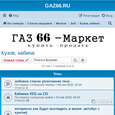
GAZ66.RU
FAQ
Регистрация
Вход
П
На главную
Список форумов
Железо
ЗиЛ
Кузов, кабина
о
и
с
к
Кузов, кабина
Поиск
Расширенный по
Новая тема
19 тем • Страница
1
из
1
Темы
лобовое стекло уплотнение течи .
Последнее сообщение
тюлень
«
06 ноя 2022, 20:26
Ответы:
2
Кабиина 4331 на 131
Последнее сообщение
andrei
«
24 янв 2018, 16:43
Ответы:
62
1
2
3
4
интересно как будет выглядить в жизни .автобус с
кунгом)