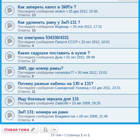
Как запереть капот в ЗИЛ'е ?
Последнее сообщение
ototich
«
25 дек 2012, 15:06
Ответы:
13
Как удлинить раму у ЗиЛ-131 ?
Последнее сообщение
Ведмедь
«
25 ноя 2012, 17:31
Ответы:
15
по электрике 534330/4331
Последнее сообщение
Папуся СССР
«
23 окт 2012, 16:01
Ответы:
4
Какие сидушки поставить в кузов ?
Последнее сообщение
Дьяк
«
01 окт 2012, 09:48
Ответы:
17
ЗИЛ, где номер рамы?
Последнее сообщение
romandos77
«
30 янв 2012, 13:03
Ответы:
8
Почему разные кабины на 130 и 131?
Последнее сообщение
Сакмарский Уазовод
«
02 дек 2011, 23:31
Ответы:
11
Ищу боковые зеркала для 131
Последнее сообщение
Zaiatc66
«
10 авг 2009, 18:29
ЗиЛ 131: номера на раме
Последнее сообщение
Владивосток
«
28 окт 2008, 21:48
Ответы:
4
Новая тема
19 тем • Страница
1
из
1