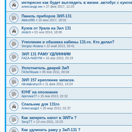
интересно как будет выглядить в жизни .автобус с кунго
александр ккк
»
27 фев 2017, 12:25
Панель приборов ЗИЛ-131
Aleks095
»
15 июн 2017, 18:02
Кузов от Урала на Зил 131
ototich
»
01 ноя 2014, 18:08
Утепление и обшивка кабины 131-го. Кто делал?
Sergey-Astana
»
22 май 2013, 18:41
ЗИЛ 131 РАМУ УДЛИННИМ
FAZA-NADYM
»
16 апр 2010, 20:19
Уплотнитель дверей ЗиЛ
ГАЗеЛёшик
»
05 янв 2011, 00:04
ЗИЛ 157 крепление запаски.
nikolajivanych
»
11 фев 2011, 14:24
КУНГ на опознание
Арктика77
»
15 янв 2013, 22:32
Спальник для 131го
Александр2
»
25 мар 2012, 01:37
Как запереть капот в ЗИЛ'е ?
SergTT
»
13 сен 2011, 15:25
Как удлинить раму у ЗиЛ-131 ?