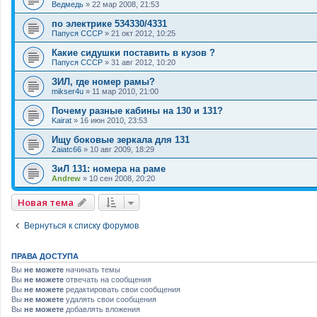
Ведмедь
»
22 мар 2008, 21:53
по электрике 534330/4331
Папуся СССР
»
21 окт 2012, 10:25
Какие сидушки поставить в кузов ?
Папуся СССР
»
31 авг 2012, 10:20
ЗИЛ, где номер рамы?
mikser4u
»
11 мар 2010, 21:00
Почему разные кабины на 130 и 131?
Kairat
»
16 июн 2010, 23:53
Ищу боковые зеркала для 131
Zaiatc66
»
10 авг 2009, 18:29
ЗиЛ 131: номера на раме
Andrew
»
10 сен 2008, 20:20
Новая тема
Вернуться к списку форумов
ПРАВА ДОСТУПА
Вы
не можете
начинать темы
Вы
не можете
отвечать на сообщения
Вы
не можете
редактировать свои сообщения
Вы
не можете
удалять свои сообщения
Вы
не можете
добавлять вложения