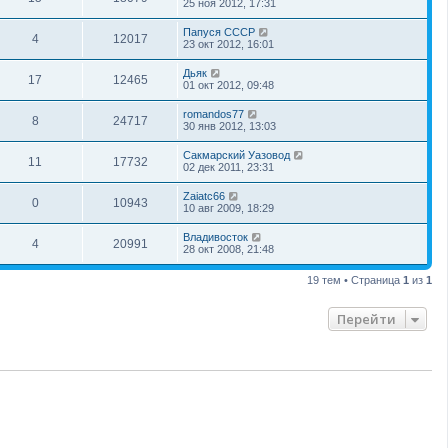
25 ноя 2012, 17:31
Папуся СССР
4
12017
23 окт 2012, 16:01
Дьяк
17
12465
01 окт 2012, 09:48
romandos77
8
24717
30 янв 2012, 13:03
Сакмарский Уазовод
11
17732
02 дек 2011, 23:31
Zaiatc66
0
10943
10 авг 2009, 18:29
Владивосток
4
20991
28 окт 2008, 21:48
19 тем • Страница
1
из
1
Перейти