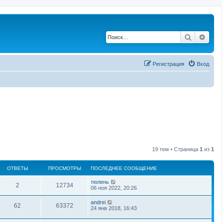
Поиск
Рас
Регистрация
Вход
19 тем • Страница
1
из
1
ОТВЕТЫ
ПРОСМОТРЫ
ПОСЛЕДНЕЕ СООБЩЕНИЕ
тюлень
2
12734
06 ноя 2022, 20:26
andrei
62
63372
24 янв 2018, 16:43