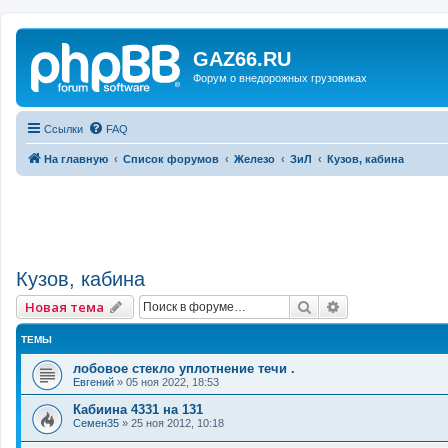
GAZ66.RU
Форум о внедорожных грузовиках
Ссылки
FAQ
На главную
Список форумов
Железо
ЗиЛ
Кузов, кабина
Кузов, кабина
Поиск
Расширенный 
Новая тема
ТЕМЫ
лобовое стекло уплотнение течи .
Евгений
»
05 ноя 2022, 18:53
Кабиина 4331 на 131
Семен35
»
25 ноя 2012, 10:18