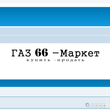
поиск
1
2
3
4