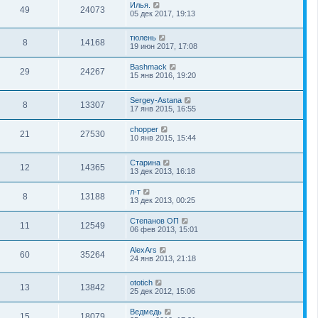
Илья.
49
24073
05 дек 2017, 19:13
тюлень
8
14168
19 июн 2017, 17:08
Bashmack
29
24267
15 янв 2016, 19:20
Sergey-Astana
8
13307
17 янв 2015, 16:55
chopper
21
27530
10 янв 2015, 15:44
Старина
12
14365
13 дек 2013, 16:18
л-т
8
13188
13 дек 2013, 00:25
Степанов ОП
11
12549
06 фев 2013, 15:01
AlexArs
60
35264
24 янв 2013, 21:18
ototich
13
13842
25 дек 2012, 15:06
Ведмедь
15
18079