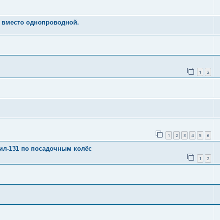
 вместо однопроводной.
1
2
1
2
3
4
5
6
зил-131 по посадочным колёс
1
2