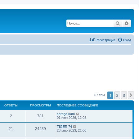
Поиск
Рас
Регистрация
Вход
1
2
3
С
67 тем
ОТВЕТЫ
ПРОСМОТРЫ
ПОСЛЕДНЕЕ СООБЩЕНИЕ
serega.kam
2
781
01 июн 2026, 12:08
TIGER 74
21
24439
28 мар 2023, 21:06