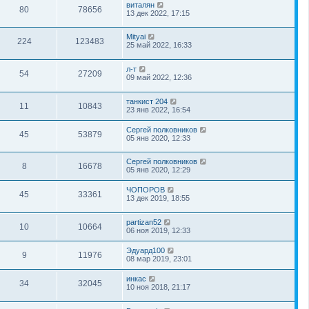
виталян
80
78656
13 дек 2022, 17:15
Mityai
224
123483
25 май 2022, 16:33
л-т
54
27209
09 май 2022, 12:36
танкист 204
11
10843
23 янв 2022, 16:54
Сергей полковников
45
53879
05 янв 2020, 12:33
Сергей полковников
8
16678
05 янв 2020, 12:29
ЧОПОРОВ
45
33361
13 дек 2019, 18:55
partizan52
10
10664
06 ноя 2019, 12:33
Эдуард100
9
11976
08 мар 2019, 23:01
инкас
34
32045
10 ноя 2018, 21:17