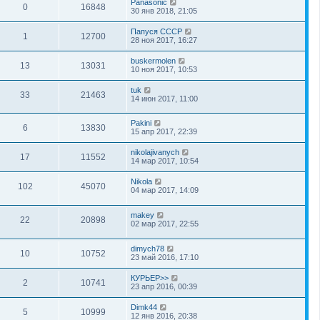
Panasonic
0
16848
30 янв 2018, 21:05
Папуся СССР
1
12700
28 ноя 2017, 16:27
buskermolen
13
13031
10 ноя 2017, 10:53
tuk
33
21463
14 июн 2017, 11:00
Pakini
6
13830
15 апр 2017, 22:39
nikolajivanych
17
11552
14 мар 2017, 10:54
Nikola
102
45070
04 мар 2017, 14:09
makey
22
20898
02 мар 2017, 22:55
dimych78
10
10752
23 май 2016, 17:10
КУРЬЕР>>
2
10741
23 апр 2016, 00:39
Dimk44
5
10999
12 янв 2016, 20:38