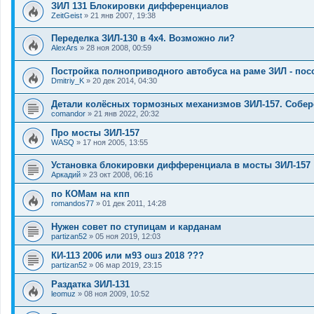
ЗИЛ 131 Блокировки дифференциалов
ZeitGeist
»
21 янв 2007, 19:38
Переделка ЗИЛ-130 в 4х4. Возможно ли?
AlexArs
»
28 ноя 2008, 00:59
Постройка полноприводного автобуса на раме ЗИЛ - пос
Dmitriy_K
»
20 дек 2014, 04:30
Детали колёсных тормозных механизмов ЗИЛ-157. Собер
comandor
»
21 янв 2022, 20:32
Про мосты ЗИЛ-157
WASQ
»
17 ноя 2005, 13:55
Установка блокировки дифференциала в мосты ЗИЛ-157
Аркадий
»
23 окт 2008, 06:16
по КОМам на кпп
romandos77
»
01 дек 2011, 14:28
Нужен совет по ступицам и карданам
partizan52
»
05 ноя 2019, 12:03
КИ-113 2006 или м93 ошз 2018 ???
partizan52
»
06 мар 2019, 23:15
Раздатка ЗИЛ-131
leomuz
»
08 ноя 2009, 10:52