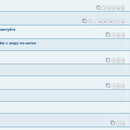
1
2
3
4
5
1
8
9
10
11
12
…
оветуйте
1
2
3
ём с миру по-нитке
1
2
3
1
2
3
1
2