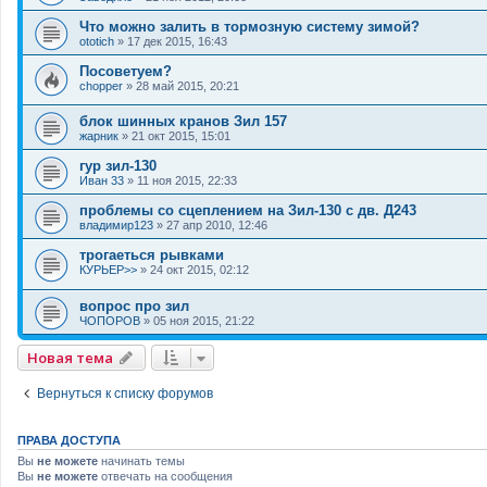
Что можно залить в тормозную систему зимой?
ototich
»
17 дек 2015, 16:43
Посоветуем?
chopper
»
28 май 2015, 20:21
блок шинных кранов Зил 157
жарник
»
21 окт 2015, 15:01
гур зил-130
Иван 33
»
11 ноя 2015, 22:33
проблемы со сцеплением на Зил-130 с дв. Д243
владимир123
»
27 апр 2010, 12:46
трогаеться рывками
КУРЬЕР>>
»
24 окт 2015, 02:12
вопрос про зил
ЧОПОРОВ
»
05 ноя 2015, 21:22
Новая тема
Вернуться к списку форумов
ПРАВА ДОСТУПА
Вы
не можете
начинать темы
Вы
не можете
отвечать на сообщения