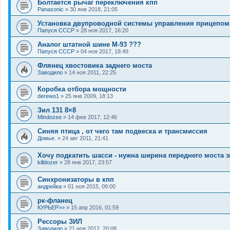
Болтается рычаг переключения кпп
Panasonic
»
30 янв 2018, 21:05
Установка двупроводной системы управления прицепом
Папуся СССР
»
28 ноя 2017, 16:20
Аналог штатной шине М-93 ???
Папуся СССР
»
04 ноя 2017, 18:49
Флянец хвостовика заднего моста
Заводило
»
14 ноя 2011, 22:25
Коробка отбора мощности
derewo1
»
25 янв 2009, 18:13
Зил 131 8×8
Mindozee
»
14 фев 2017, 12:46
Синяя птица , от чего там подвеска и трансмиссия
Домье.
»
24 авг 2011, 21:41
Хочу подкатить шасси - нужна ширина переднего моста 
killdozer
»
28 янв 2017, 23:57
Синхронизаторы в кпп
андрейка
»
01 ноя 2015, 09:00
рк-фланец
КУРЬЕР>>
»
15 апр 2016, 01:59
Рессоры ЗИЛ
Заводило
»
21 ноя 2012, 20:08