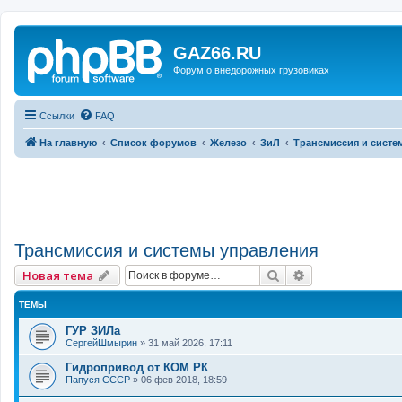
GAZ66.RU
Форум о внедорожных грузовиках
Ссылки
FAQ
На главную
Список форумов
Железо
ЗиЛ
Трансмиссия и систе
Трансмиссия и системы управления
Поиск
Расширенный 
Новая тема
ТЕМЫ
ГУР ЗИЛа
СергейШмырин
»
31 май 2026, 17:11
Гидропривод от КОМ РК
Папуся СССР
»
06 фев 2018, 18:59