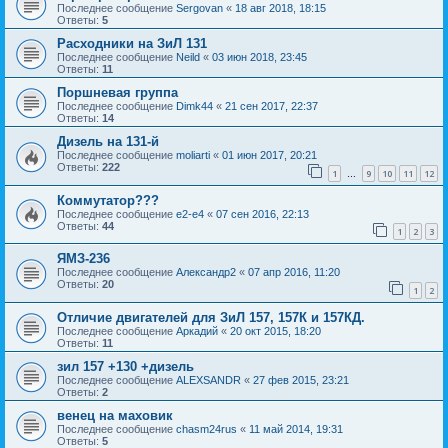
Последнее сообщение
Sergovan
«
18 авг 2018, 18:15
Ответы:
5
Расходники на ЗиЛ 131
Последнее сообщение
Neild
«
03 июн 2018, 23:45
Ответы:
11
Поршневая группа
Последнее сообщение
Dimk44
«
21 сен 2017, 22:37
Ответы:
14
Дизель на 131-й
Последнее сообщение
moliarti
«
01 июн 2017, 20:21
Ответы:
222
1
9
10
11
12
…
Коммутатор???
Последнее сообщение
e2-e4
«
07 сен 2016, 22:13
Ответы:
44
1
2
3
ЯМЗ-236
Последнее сообщение
Александр2
«
07 апр 2016, 11:20
Ответы:
20
1
2
Отличие двигателей для ЗиЛ 157, 157К и 157КД.
Последнее сообщение
Аркадий
«
20 окт 2015, 18:20
Ответы:
11
зил 157 +130 +дизель
Последнее сообщение
ALEXSANDR
«
27 фев 2015, 23:21
Ответы:
2
венец на маховик
Последнее сообщение
chasm24rus
«
11 май 2014, 19:31
Ответы:
5