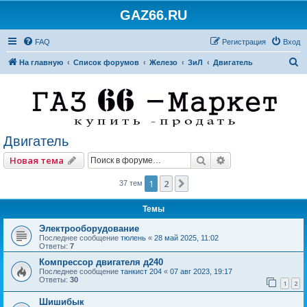
GAZ66.RU
FAQ
Регистрация
Вход
П
На главную
Список форумов
Железо
ЗиЛ
Двигатель
о
и
с
к
Двигатель
Поиск
Расширенный по
Новая тема
1
2
След.
37 тем
Темы
Электрооборудование
Последнее сообщение
тюлень
«
28 май 2025, 11:02
Ответы:
7
Компрессор двигателя д240
Последнее сообщение
танкист 204
«
07 авг 2023, 19:17
Ответы:
30
1
2
Шишибык