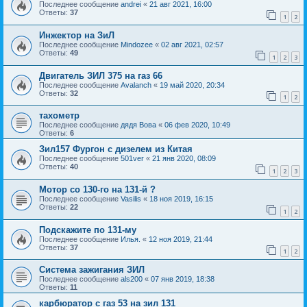
Последнее сообщение
andrei
«
21 авг 2021, 16:00
Ответы:
37
1
2
Инжектор на ЗиЛ
Последнее сообщение
Mindozee
«
02 авг 2021, 02:57
Ответы:
49
1
2
3
Двигатель ЗИЛ 375 на газ 66
Последнее сообщение
Avalanch
«
19 май 2020, 20:34
Ответы:
32
1
2
тахометр
Последнее сообщение
дядя Вова
«
06 фев 2020, 10:49
Ответы:
6
Зил157 Фургон с дизелем из Китая
Последнее сообщение
501ver
«
21 янв 2020, 08:09
Ответы:
40
1
2
3
Мотор со 130-го на 131-й ?
Последнее сообщение
Vasilis
«
18 ноя 2019, 16:15
Ответы:
22
1
2
Подскажите по 131-му
Последнее сообщение
Илья.
«
12 ноя 2019, 21:44
Ответы:
37
1
2
Система зажигания ЗИЛ
Последнее сообщение
als200
«
07 янв 2019, 18:38
Ответы:
11
карбюратор с газ 53 на зил 131