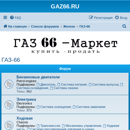
GAZ66.RU
FAQ
Регистрация
Вход
П
На главную
Список форумов
Железо
ГАЗ-66
о
и
с
к
ГАЗ-66
Форум
Бензиновые двигатели
Petrol engines
Подфорумы:
Двигатель
,
Система питания
,
Система выпуска
,
Система охлаждения
,
Система смазки
Темы:
962
Электрика
Electronics
Подфорумы:
Система освещения
,
Система зажигания
Темы:
373
Ходовая
Chassis
Подфорумы:
Трансмиссия
,
Механизмы управления
,
Ходовая
часть
,
Система регулирования давления в шинах