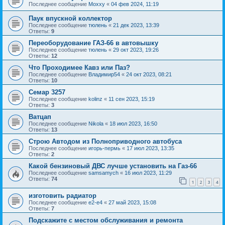
Последнее сообщение
Moxxy
«
04 фев 2024, 11:19
Паук впускной коллектор
Последнее сообщение
тюлень
«
21 дек 2023, 13:39
Ответы:
9
Переоборудование ГАЗ-66 в автовышку
Последнее сообщение
тюлень
«
29 окт 2023, 19:26
Ответы:
12
Что Проходимее Кавз или Паз?
Последнее сообщение
Владимир54
«
24 окт 2023, 08:21
Ответы:
10
Семар 3257
Последнее сообщение
kolinz
«
11 сен 2023, 15:19
Ответы:
3
Ватцап
Последнее сообщение
Nikola
«
18 июл 2023, 16:50
Ответы:
13
Строю Автодом из Полноприводного автобуса
Последнее сообщение
игорь-пермь
«
17 июл 2023, 13:35
Ответы:
2
Какой бензиновый ДВС лучше установить на Газ-66
Последнее сообщение
samsamych
«
16 июл 2023, 11:29
Ответы:
74
1
2
3
4
изготовить радиатор
Последнее сообщение
e2-e4
«
27 май 2023, 15:08
Ответы:
7
Подскажите с местом обслуживания и ремонта