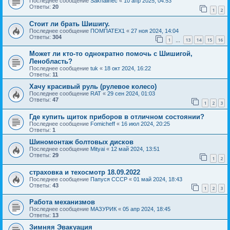
Последнее сообщение
Sakhalinec
«
10 апр 2025, 04:53
Ответы:
20
1
2
Стоит ли брать Шишигу.
Последнее сообщение
ПОМПАТЕХ1
«
27 ноя 2024, 14:04
Ответы:
304
1
13
14
15
16
…
Может ли кто-то однократно помочь с Шишигой,
Ленобласть?
Последнее сообщение
tuk
«
18 окт 2024, 16:22
Ответы:
11
Хачу красивый руль (рулевое колесо)
Последнее сообщение
RAT
«
29 сен 2024, 01:03
Ответы:
47
1
2
3
Где купить щиток приборов в отличном состоянии?
Последнее сообщение
Fomicheff
«
16 июл 2024, 20:25
Ответы:
1
Шиномонтаж болтовых дисков
Последнее сообщение
Mityai
«
12 май 2024, 13:51
Ответы:
29
1
2
страховка и техосмотр 18.09.2022
Последнее сообщение
Папуся СССР
«
01 май 2024, 18:43
Ответы:
43
1
2
3
Работа механизмов
Последнее сообщение
МАЗУРИК
«
05 апр 2024, 18:45
Ответы:
13
Зимняя Эвакуация