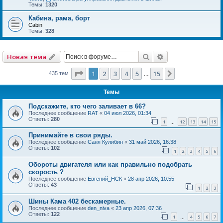
Темы:
1320
Кабина, рама, борт
Cabin
Темы:
328
Поиск
Расширенный по
Новая тема
Страница
1
из
15
1
2
3
4
5
15
След.
435 тем
…
Темы
Подскажите, кто чего заливает в 66?
Последнее сообщение
RAT
«
04 июл 2026, 01:34
Ответы:
280
1
12
13
14
15
…
Принимайте в свои ряды.
Последнее сообщение
Саня Кулибин
«
31 май 2026, 16:38
Ответы:
102
1
2
3
4
5
6
Обороты двигателя или как правильно подобрать
скорость ?
Последнее сообщение
Евгений_НСК
«
28 апр 2026, 10:55
Ответы:
43
1
2
3
Шины Кама 402 бескамерные.
Последнее сообщение
den_niva
«
23 апр 2026, 07:36
Ответы:
122
1
4
5
6
7
…