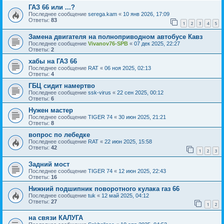
ГАЗ 66 или ...?
Последнее сообщение
serega.kam
«
10 янв 2026, 17:09
Ответы:
83
1
2
3
4
5
Замена двигателя на полноприводном автобусе Кавз
Последнее сообщение
Vivanov76-SPB
«
07 дек 2025, 22:27
Ответы:
2
хабы на ГАЗ 66
Последнее сообщение
RAT
«
06 ноя 2025, 02:13
Ответы:
4
ГБЦ сидит намертво
Последнее сообщение
ssk-virus
«
22 сен 2025, 00:12
Ответы:
6
Нужен мастер
Последнее сообщение
TIGER 74
«
30 июн 2025, 21:21
Ответы:
8
вопрос по лебедке
Последнее сообщение
RAT
«
22 июн 2025, 15:58
Ответы:
42
1
2
3
Задний мост
Последнее сообщение
TIGER 74
«
12 июн 2025, 22:43
Ответы:
16
Нижний подшипник поворотного кулака газ 66
Последнее сообщение
tuk
«
12 май 2025, 04:12
Ответы:
27
1
2
на связи КАЛУГА