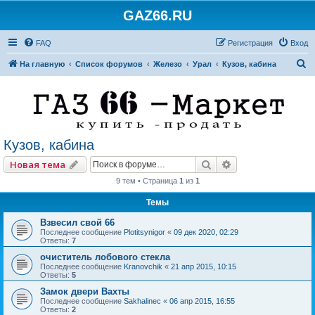
GAZ66.RU
FAQ
Регистрация
Вход
П
На главную
Список форумов
Железо
Урал
Кузов, кабина
о
и
с
к
Кузов, кабина
Поиск
Расширенный по
Новая тема
9 тем • Страница
1
из
1
Темы
Взвесил свой 66
Последнее сообщение
Plotitsynigor
«
09 дек 2020, 02:29
Ответы:
7
очиститель лобового стекла
Последнее сообщение
Kranovchik
«
21 апр 2015, 10:15
Ответы:
5
Замок двери Вахты
Последнее сообщение
Sakhalinec
«
06 апр 2015, 16:55
Ответы:
2