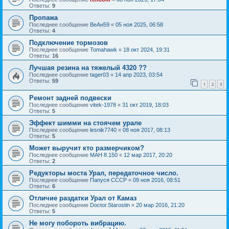
Ответы:
9
Пропажа
Последнее сообщение
ВеАн59
«
05 ноя 2025, 06:58
Ответы:
4
Подключение тормозов
Последнее сообщение
Tomahawk
«
18 окт 2024, 19:31
Ответы:
16
Лучшая резина на тяжелый 4320 ??
Последнее сообщение
tager03
«
14 апр 2023, 03:54
Ответы:
59
1
2
3
Ремонт задней подвески
Последнее сообщение
vitek-1978
«
31 окт 2019, 18:03
Ответы:
5
Эффект шимми на стоячем урале
Последнее сообщение
lesnik7740
«
08 ноя 2017, 08:13
Ответы:
5
Может выручит кто размерчиком?
Последнее сообщение
МАН 8.150
«
12 мар 2017, 20:20
Ответы:
2
Редукторы моста Урал, передаточное число.
Последнее сообщение
Папуся СССР
«
09 ноя 2016, 08:51
Ответы:
6
Отличие раздатки Урал от Камаз
Последнее сообщение
Doctor.Starostin
«
20 мар 2016, 21:20
Ответы:
5
Не могу побороть вибрацию.