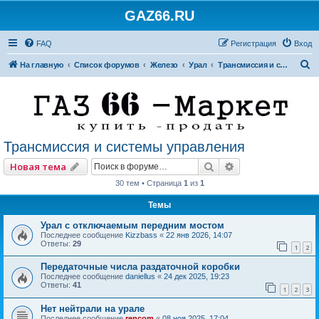
GAZ66.RU
FAQ
Регистрация
Вход
П
На главную
Список форумов
Железо
Урал
Трансмиссия и системы управления
о
и
с
к
Трансмиссия и системы управления
Поиск
Расширенный по
Новая тема
30 тем • Страница
1
из
1
Темы
Урал с отключаемым передним мостом
Последнее сообщение
Kizzbass
«
22 янв 2026, 14:07
Ответы:
29
1
2
Передаточные числа раздаточной коробки
Последнее сообщение
daniellus
«
24 дек 2025, 19:23
Ответы:
41
1
2
3
Нет нейтрали на урале
Последнее сообщение
rencom
«
08 ноя 2025, 17:04