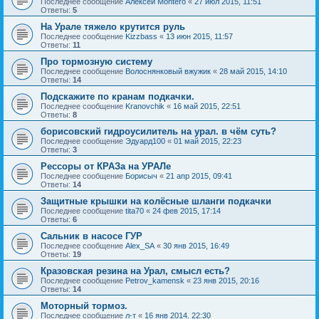
Последнее сообщение
Алексей Montero
«
27 июл 2015, 11:51
Ответы:
5
На Урале тяжело крутится руль
Последнее сообщение
Kizzbass
«
13 июн 2015, 11:57
Ответы:
11
Про тормозную систему
Последнее сообщение
Волоснянковый вжужик
«
28 май 2015, 14:10
Ответы:
14
Подскажите по кранам подкачки.
Последнее сообщение
Kranovchik
«
16 май 2015, 22:51
Ответы:
8
борисовский гидроусилитель на урал. в чём суть?
Последнее сообщение
Эдуард100
«
01 май 2015, 22:23
Ответы:
3
Рессоры от КРАЗа на УРАЛе
Последнее сообщение
Борисыч
«
21 апр 2015, 09:41
Ответы:
14
Защитные крышки на колёсные шланги подкачки
Последнее сообщение
tita70
«
24 фев 2015, 17:14
Ответы:
6
Сальник в насосе ГУР
Последнее сообщение
Alex_SA
«
30 янв 2015, 16:49
Ответы:
19
Кразовская резина на Урал, смысл есть?
Последнее сообщение
Petrov_kamensk
«
23 янв 2015, 20:16
Ответы:
14
Моторный тормоз.
Последнее сообщение
л-т
«
16 янв 2014, 22:30