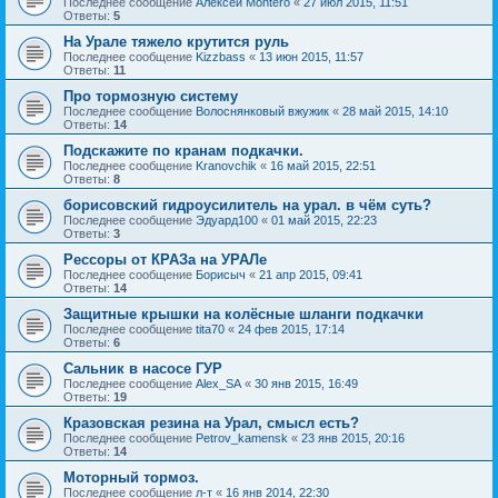
Последнее сообщение
Алексей Montero
«
27 июл 2015, 11:51
Ответы:
5
На Урале тяжело крутится руль
Последнее сообщение
Kizzbass
«
13 июн 2015, 11:57
Ответы:
11
Про тормозную систему
Последнее сообщение
Волоснянковый вжужик
«
28 май 2015, 14:10
Ответы:
14
Подскажите по кранам подкачки.
Последнее сообщение
Kranovchik
«
16 май 2015, 22:51
Ответы:
8
борисовский гидроусилитель на урал. в чём суть?
Последнее сообщение
Эдуард100
«
01 май 2015, 22:23
Ответы:
3
Рессоры от КРАЗа на УРАЛе
Последнее сообщение
Борисыч
«
21 апр 2015, 09:41
Ответы:
14
Защитные крышки на колёсные шланги подкачки
Последнее сообщение
tita70
«
24 фев 2015, 17:14
Ответы:
6
Сальник в насосе ГУР
Последнее сообщение
Alex_SA
«
30 янв 2015, 16:49
Ответы:
19
Кразовская резина на Урал, смысл есть?
Последнее сообщение
Petrov_kamensk
«
23 янв 2015, 20:16
Ответы:
14
Моторный тормоз.
Последнее сообщение
л-т
«
16 янв 2014, 22:30