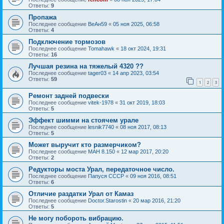
Ответы:
9
Пропажа
Последнее сообщение
ВеАн59
«
05 ноя 2025, 06:58
Ответы:
4
Подключение тормозов
Последнее сообщение
Tomahawk
«
18 окт 2024, 19:31
Ответы:
16
Лучшая резина на тяжелый 4320 ??
Последнее сообщение
tager03
«
14 апр 2023, 03:54
Ответы:
59
1
2
3
Ремонт задней подвески
Последнее сообщение
vitek-1978
«
31 окт 2019, 18:03
Ответы:
5
Эффект шимми на стоячем урале
Последнее сообщение
lesnik7740
«
08 ноя 2017, 08:13
Ответы:
5
Может выручит кто размерчиком?
Последнее сообщение
МАН 8.150
«
12 мар 2017, 20:20
Ответы:
2
Редукторы моста Урал, передаточное число.
Последнее сообщение
Папуся СССР
«
09 ноя 2016, 08:51
Ответы:
6
Отличие раздатки Урал от Камаз
Последнее сообщение
Doctor.Starostin
«
20 мар 2016, 21:20
Ответы:
5
Не могу побороть вибрацию.