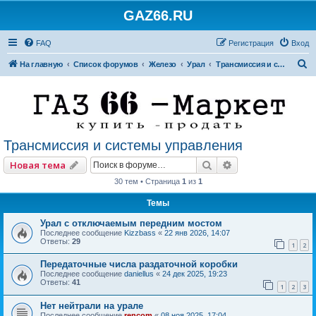
GAZ66.RU
FAQ
Регистрация
Вход
П
На главную
Список форумов
Железо
Урал
Трансмиссия и системы управления
о
и
с
к
Трансмиссия и системы управления
Поиск
Расширенный по
Новая тема
30 тем • Страница
1
из
1
Темы
Урал с отключаемым передним мостом
Последнее сообщение
Kizzbass
«
22 янв 2026, 14:07
Ответы:
29
1
2
Передаточные числа раздаточной коробки
Последнее сообщение
daniellus
«
24 дек 2025, 19:23
Ответы:
41
1
2
3
Нет нейтрали на урале
Последнее сообщение
rencom
«
08 ноя 2025, 17:04