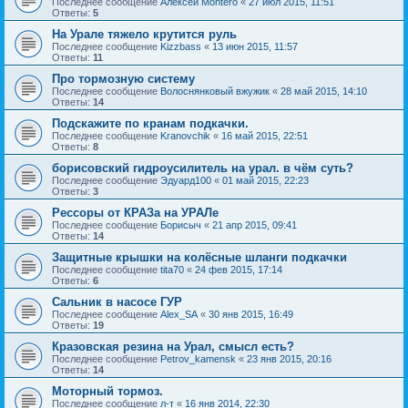
Последнее сообщение
Алексей Montero
«
27 июл 2015, 11:51
Ответы:
5
На Урале тяжело крутится руль
Последнее сообщение
Kizzbass
«
13 июн 2015, 11:57
Ответы:
11
Про тормозную систему
Последнее сообщение
Волоснянковый вжужик
«
28 май 2015, 14:10
Ответы:
14
Подскажите по кранам подкачки.
Последнее сообщение
Kranovchik
«
16 май 2015, 22:51
Ответы:
8
борисовский гидроусилитель на урал. в чём суть?
Последнее сообщение
Эдуард100
«
01 май 2015, 22:23
Ответы:
3
Рессоры от КРАЗа на УРАЛе
Последнее сообщение
Борисыч
«
21 апр 2015, 09:41
Ответы:
14
Защитные крышки на колёсные шланги подкачки
Последнее сообщение
tita70
«
24 фев 2015, 17:14
Ответы:
6
Сальник в насосе ГУР
Последнее сообщение
Alex_SA
«
30 янв 2015, 16:49
Ответы:
19
Кразовская резина на Урал, смысл есть?
Последнее сообщение
Petrov_kamensk
«
23 янв 2015, 20:16
Ответы:
14
Моторный тормоз.
Последнее сообщение
л-т
«
16 янв 2014, 22:30