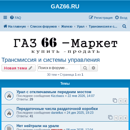
GAZ66.RU
FAQ
Регистрация
Вход
П
На главную
Список форумов
Железо
Урал
Трансмиссия и системы управления
о
и
с
к
Трансмиссия и системы управления
Поиск
Расширенный по
Новая тема
30 тем • Страница
1
из
1
Темы
Урал с отключаемым передним мостом
Последнее сообщение
Kizzbass
«
22 янв 2026, 14:07
Ответы:
29
1
2
Передаточные числа раздаточной коробки
Последнее сообщение
daniellus
«
24 дек 2025, 19:23
Ответы:
41
1
2
3
Нет нейтрали на урале
Последнее сообщение
rencom
«
08 ноя 2025, 17:04