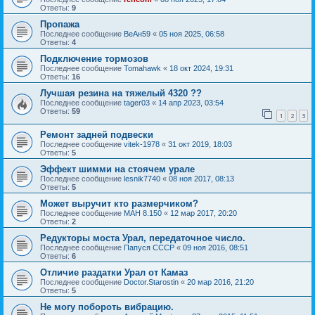
Ответы:
9
Пропажа
Последнее сообщение
ВеАн59
«
05 ноя 2025, 06:58
Ответы:
4
Подключение тормозов
Последнее сообщение
Tomahawk
«
18 окт 2024, 19:31
Ответы:
16
Лучшая резина на тяжелый 4320 ??
Последнее сообщение
tager03
«
14 апр 2023, 03:54
Ответы:
59
1
2
3
Ремонт задней подвески
Последнее сообщение
vitek-1978
«
31 окт 2019, 18:03
Ответы:
5
Эффект шимми на стоячем урале
Последнее сообщение
lesnik7740
«
08 ноя 2017, 08:13
Ответы:
5
Может выручит кто размерчиком?
Последнее сообщение
МАН 8.150
«
12 мар 2017, 20:20
Ответы:
2
Редукторы моста Урал, передаточное число.
Последнее сообщение
Папуся СССР
«
09 ноя 2016, 08:51
Ответы:
6
Отличие раздатки Урал от Камаз
Последнее сообщение
Doctor.Starostin
«
20 мар 2016, 21:20
Ответы:
5
Не могу побороть вибрацию.