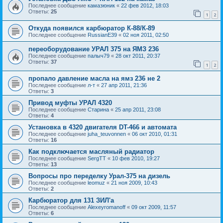
Последнее сообщение
камазюник
«
22 фев 2012, 18:03
Ответы:
25
1
2
Откуда появился карбюратор К-88/К-89
Последнее сообщение
RussianE39
«
02 ноя 2011, 02:50
переоборудование УРАЛ 375 на ЯМЗ 236
Последнее сообщение
палыч79
«
28 окт 2011, 20:37
Ответы:
37
1
2
пропало давление масла на ямз 236 не 2
Последнее сообщение
л-т
«
27 апр 2011, 21:36
Ответы:
3
Привод муфты УРАЛ 4320
Последнее сообщение
Старина
«
25 апр 2011, 23:08
Ответы:
4
Установка в 4320 двигателя DT-466 и автомата
Последнее сообщение
juha_teuvonnen
«
06 окт 2010, 01:31
Ответы:
16
Как подключается масляный радиатор
Последнее сообщение
SergTT
«
10 фев 2010, 19:27
Ответы:
13
Вопросы про переделку Урал-375 на дизель
Последнее сообщение
leomuz
«
21 ноя 2009, 10:43
Ответы:
2
Карбюратор для 131 ЗИЛ'а
Последнее сообщение
Alexeyromanoff
«
09 окт 2009, 11:57
Ответы:
6