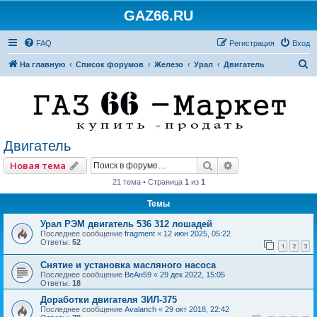
GAZ66.RU
FAQ
Регистрация
Вход
П
На главную
Список форумов
Железо
Урал
Двигатель
о
и
с
к
Двигатель
Поиск
Расширенный по
Новая тема
21 тема • Страница
1
из
1
Темы
Урал РЭМ двигатель 536 312 лошадей
Последнее сообщение
fragment
«
12 июн 2025, 05:22
Ответы:
52
1
2
3
Снятие и установка масляного насоса
Последнее сообщение
ВеАн59
«
29 дек 2022, 15:05
Ответы:
18
Доработки двигателя ЗИЛ-375
Последнее сообщение
Avalanch
«
29 окт 2018, 22:42