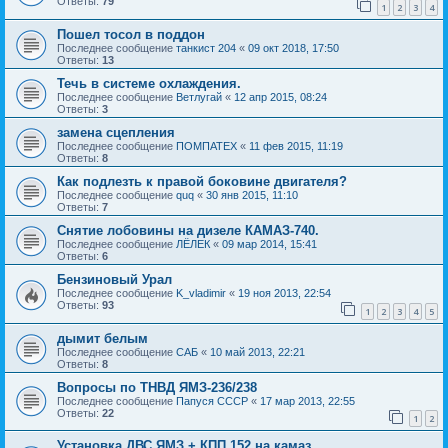
Ответы:
79
1
2
3
4
Пошел тосол в поддон
Последнее сообщение
танкист 204
«
09 окт 2018, 17:50
Ответы:
13
Течь в системе охлаждения.
Последнее сообщение
Ветлугай
«
12 апр 2015, 08:24
Ответы:
3
замена сцепления
Последнее сообщение
ПОМПАТЕХ
«
11 фев 2015, 11:19
Ответы:
8
Как подлезть к правой боковине двигателя?
Последнее сообщение
quq
«
30 янв 2015, 11:10
Ответы:
7
Снятие лобовины на дизеле КАМАЗ-740.
Последнее сообщение
ЛЁЛЕК
«
09 мар 2014, 15:41
Ответы:
6
Бензиновый Урал
Последнее сообщение
K_vladimir
«
19 ноя 2013, 22:54
Ответы:
93
1
2
3
4
5
дымит белым
Последнее сообщение
САБ
«
10 май 2013, 22:21
Ответы:
8
Вопросы по ТНВД ЯМЗ-236/238
Последнее сообщение
Папуся СССР
«
17 мар 2013, 22:55
Ответы:
22
1
2
Установка ДВС ЯМЗ + КПП 152 на камаз