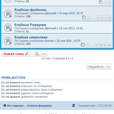
Ответы:
25
1
2
Клубные футболки.
Последнее сообщение
Дмитрий
«
31 мар 2013, 10:37
Ответы:
156
1
5
6
7
8
…
Клубные Разгрузки
Последнее сообщение
Дмитрий
«
23 сен 2012, 14:45
Ответы:
11
Клубная символика
Последнее сообщение
Roman
«
22 ноя 2011, 10:35
Ответы:
185
1
7
8
9
10
…
Новая тема
13 тем • Страница
1
из
1
Перейти
ПРАВА ДОСТУПА
Вы
не можете
начинать темы
Вы
не можете
отвечать на сообщения
Вы
не можете
редактировать свои сообщения
Вы
не можете
удалять свои сообщения
Вы
не можете
добавлять вложения
На главную
Список форумов
Часовой пояс:
UTC+03:00