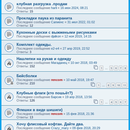
клубная разгрузка .продам
Последнее сообщение
harli
«
16 июн 2024, 08:21
Ответы:
15
Прокладки паука из паранита
Последнее сообщение
Сапиенс
«
31 июл 2022, 01:02
Ответы:
12
Кухонные доски с выжжеными рисунками
Последнее сообщение
djalkon
«
12 ноя 2019, 14:15
Комплект одежды.
Последнее сообщение
e2-e4
«
27 апр 2019, 22:52
Ответы:
3
Нашлепки на рукав и одежду
Последнее сообщение
Магаданец
«
10 окт 2018, 03:49
Ответы:
152
1
5
6
7
8
…
Бейсболки
Последнее сообщение
rencom
«
10 май 2018, 19:47
Ответы:
210
1
8
9
10
11
…
Клубные флаги (кто пошьёт?)
Последнее сообщение
Барсик
«
19 апр 2018, 13:56
Ответы:
126
1
4
5
6
7
…
Флешки в виде шишиги)
Последнее сообщение
rencom
«
15 фев 2018, 21:36
Ответы:
13
Хочу флисовый кофтан. Дайте два.
Последнее сообщение
Crazy_mary
«
09 фев 2018, 20:29