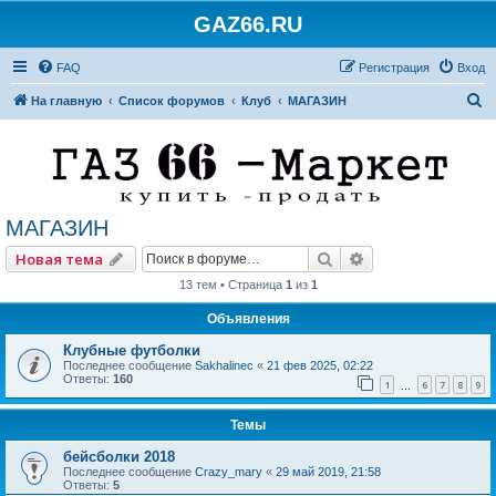
GAZ66.RU
FAQ
Регистрация
Вход
П
На главную
Список форумов
Клуб
МАГАЗИН
о
и
с
к
МАГАЗИН
Поиск
Расширенный по
Новая тема
13 тем • Страница
1
из
1
Объявления
Клубные футболки
Последнее сообщение
Sakhalinec
«
21 фев 2025, 02:22
Ответы:
160
1
6
7
8
9
…
Темы
бейсболки 2018
Последнее сообщение
Crazy_mary
«
29 май 2019, 21:58
Ответы:
5