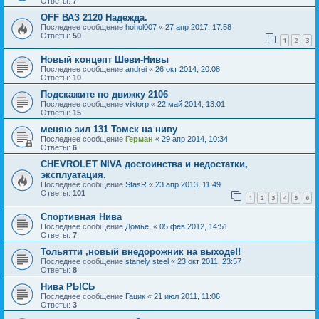
Ответы:
7
OFF ВАЗ 2120 Надежда.
Последнее сообщение
hohol007
«
27 апр 2017, 17:58
Ответы:
50
1
2
3
Новый концепт Шеви-Нивы
Последнее сообщение
andrei
«
26 окт 2014, 20:08
Ответы:
10
Подскажите по движку 2106
Последнее сообщение
viktorp
«
22 май 2014, 13:01
Ответы:
15
меняю зил 131 Томск на ниву
Последнее сообщение
Герман
«
29 апр 2014, 10:34
Ответы:
6
CHEVROLET NIVA достоинства и недостатки,
эксплуатация.
Последнее сообщение
StasR
«
23 апр 2013, 11:49
Ответы:
101
1
2
3
4
5
6
Спортивная Нива
Последнее сообщение
Домье.
«
05 фев 2012, 14:51
Ответы:
7
Тольятти ,новый внедорожник на выходе!!
Последнее сообщение
stanely steel
«
23 окт 2011, 23:57
Ответы:
8
Нива РЫСЬ
Последнее сообщение
Гацик
«
21 июл 2011, 11:06
Ответы:
3