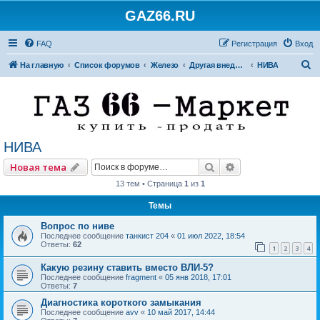
GAZ66.RU
FAQ
Регистрация
Вход
П
На главную
Список форумов
Железо
Другая внедорожная техника
НИВА
о
и
с
к
НИВА
Поиск
Расширенный по
Новая тема
13 тем • Страница
1
из
1
Темы
Вопрос по ниве
Последнее сообщение
танкист 204
«
01 июл 2022, 18:54
Ответы:
62
1
2
3
4
Какую резину ставить вместо ВЛИ-5?
Последнее сообщение
fragment
«
05 янв 2018, 17:01
Ответы:
7
Диагностика короткого замыкания
Последнее сообщение
avv
«
10 май 2017, 14:44