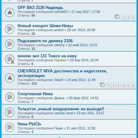
Ответы:
7
OFF ВАЗ 2120 Надежда.
Последнее сообщение
hohol007
«
27 апр 2017, 17:58
Ответы:
50
1
2
3
Новый концепт Шеви-Нивы
Последнее сообщение
andrei
«
26 окт 2014, 20:08
Ответы:
10
Подскажите по движку 2106
Последнее сообщение
viktorp
«
22 май 2014, 13:01
Ответы:
15
меняю зил 131 Томск на ниву
Последнее сообщение
Герман
«
29 апр 2014, 10:34
Ответы:
6
CHEVROLET NIVA достоинства и недостатки,
эксплуатация.
Последнее сообщение
StasR
«
23 апр 2013, 11:49
Ответы:
101
1
2
3
4
5
6
Спортивная Нива
Последнее сообщение
Домье.
«
05 фев 2012, 14:51
Ответы:
7
Тольятти ,новый внедорожник на выходе!!
Последнее сообщение
stanely steel
«
23 окт 2011, 23:57
Ответы:
8
Нива РЫСЬ
Последнее сообщение
Гацик
«
21 июл 2011, 11:06
Ответы:
3