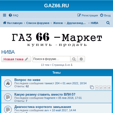
GAZ66.RU
FAQ
Регистрация
Вход
П
На главную
Список форумов
Железо
Другая внедорожная техника
НИВА
о
и
с
к
НИВА
Поиск
Расширенный по
Новая тема
13 тем • Страница
1
из
1
Темы
Вопрос по ниве
Последнее сообщение
танкист 204
«
01 июл 2022, 18:54
Ответы:
62
1
2
3
4
Какую резину ставить вместо ВЛИ-5?
Последнее сообщение
fragment
«
05 янв 2018, 17:01
Ответы:
7
Диагностика короткого замыкания
Последнее сообщение
avv
«
10 май 2017, 14:44