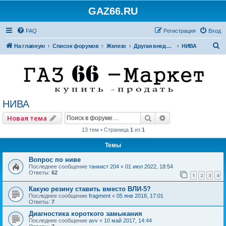
GAZ66.RU
FAQ
Регистрация
Вход
П
На главную
Список форумов
Железо
Другая внедорожная техника
НИВА
о
и
с
к
НИВА
Поиск
Расширенный по
Новая тема
13 тем • Страница
1
из
1
Темы
Вопрос по ниве
Последнее сообщение
танкист 204
«
01 июл 2022, 18:54
Ответы:
62
1
2
3
4
Какую резину ставить вместо ВЛИ-5?
Последнее сообщение
fragment
«
05 янв 2018, 17:01
Ответы:
7
Диагностика короткого замыкания
Последнее сообщение
avv
«
10 май 2017, 14:44