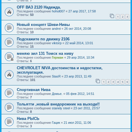
Ответы:
7
OFF ВАЗ 2120 Надежда.
Последнее сообщение
hohol007
«
27 апр 2017, 17:58
Ответы:
50
1
2
3
Новый концепт Шеви-Нивы
Последнее сообщение
andrei
«
26 окт 2014, 20:08
Ответы:
10
Подскажите по движку 2106
Последнее сообщение
viktorp
«
22 май 2014, 13:01
Ответы:
15
меняю зил 131 Томск на ниву
Последнее сообщение
Герман
«
29 апр 2014, 10:34
Ответы:
6
CHEVROLET NIVA достоинства и недостатки,
эксплуатация.
Последнее сообщение
StasR
«
23 апр 2013, 11:49
Ответы:
101
1
2
3
4
5
6
Спортивная Нива
Последнее сообщение
Домье.
«
05 фев 2012, 14:51
Ответы:
7
Тольятти ,новый внедорожник на выходе!!
Последнее сообщение
stanely steel
«
23 окт 2011, 23:57
Ответы:
8
Нива РЫСЬ
Последнее сообщение
Гацик
«
21 июл 2011, 11:06
Ответы:
3