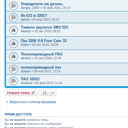
Определите пж деталь.
Sergey_DDD
»
05 фев 2021, 18:13
Из 672 в 3201?
IgorEj
»
24 мар 2013, 00:21
Тяжело крутится ЗМЗ 523
Mentos
»
05 авг 2019, 08:31
Паз 3206 V-8 Four Cam 32
Harlei
»
09 окт 2014, 10:28
Полноприводный ПАЗ
alexkor
»
10 апр 2008, 12:09
полноприводный паз
Шалун
»
30 ноя 2012, 17:52
ПАЗ 3201С
Asharat
»
05 фев 2013, 11:16
Новая тема
Вернуться к списку форумов
ПРАВА ДОСТУПА
Вы
не можете
начинать темы
Вы
не можете
отвечать на сообщения
Вы
не можете
редактировать свои сообщения