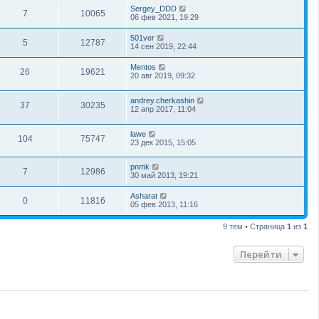
Sergey_DDD
7
10065
06 фев 2021, 19:29
501ver
5
12787
14 сен 2019, 22:44
Mentos
26
19621
20 авг 2019, 09:32
andrey.cherkashin
37
30235
12 апр 2017, 11:04
lawe
104
75747
23 дек 2015, 15:05
pnmk
7
12986
30 май 2013, 19:21
Asharat
0
11816
05 фев 2013, 11:16
9 тем • Страница
1
из
1
Перейти