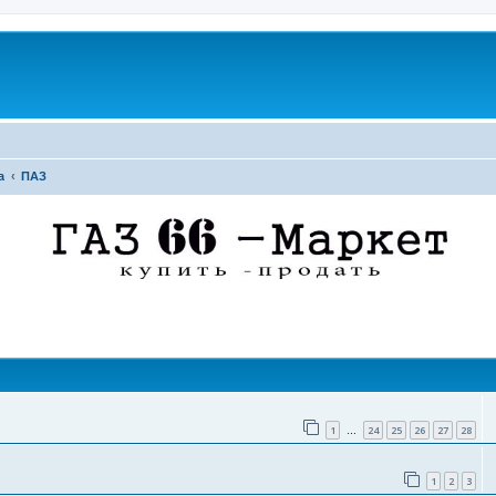
а
ПАЗ
поиск
1
24
25
26
27
28
…
1
2
3