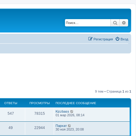
Поиск
Рас
Регистрация
Вход
9 тем • Страница
1
из
1
ОТВЕТЫ
ПРОСМОТРЫ
ПОСЛЕДНЕЕ СООБЩЕНИЕ
Kizzbass
547
78315
01 мар 2026, 08:14
Пархат
49
22944
30 ноя 2023, 20:08