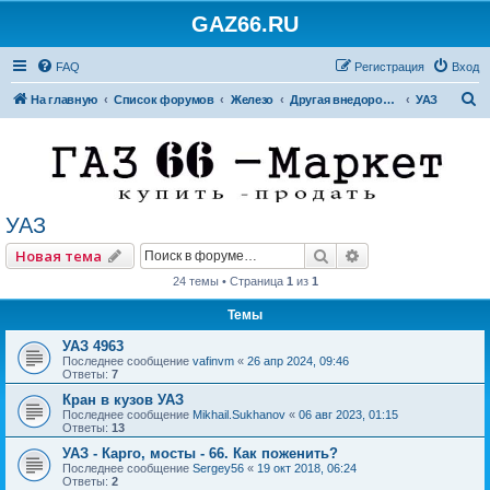
GAZ66.RU
FAQ
Регистрация
Вход
П
На главную
Список форумов
Железо
Другая внедорожная техника
УАЗ
о
и
с
к
УАЗ
Поиск
Расширенный по
Новая тема
24 темы • Страница
1
из
1
Темы
УАЗ 4963
Последнее сообщение
vafinvm
«
26 апр 2024, 09:46
Ответы:
7
Кран в кузов УАЗ
Последнее сообщение
Mikhail.Sukhanov
«
06 авг 2023, 01:15
Ответы:
13
УАЗ - Карго, мосты - 66. Как поженить?
Последнее сообщение
Sergey56
«
19 окт 2018, 06:24
Ответы:
2