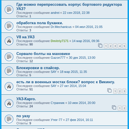
Где можно перепрессовать корпус бортового редуктора
УАЗ?
Последнее сообщение
andrei
«
22 сен 2018, 22:38
Ответы:
1
обработка пола буханки.
Последнее сообщение
Dr.Mechanicus
«
04 июл 2016, 21:05
Ответы:
3
V8 на УАЗ
Последнее сообщение
Dmitriy7171
«
14 мар 2016, 09:36
Ответы:
90
1
2
3
4
5
Сорвало болты на маховике
Последнее сообщение
Gazon777
«
30 дек 2015, 13:00
Ответы:
12
Блокировки в спайсер.
Последнее сообщение
SAY
«
18 мар 2015, 11:35
Ответы:
5
есть ли в военных мостах блоки? вопрос к Викингу.
Последнее сообщение
SAY
«
27 окт 2014, 15:04
Ответы:
51
1
2
3
УАЗ-Карго.
Последнее сообщение
Странник
«
10 июн 2014, 20:00
Ответы:
24
1
2
по уазу
Последнее сообщение
Утюг-77
«
27 фев 2014, 16:11
Ответы:
9