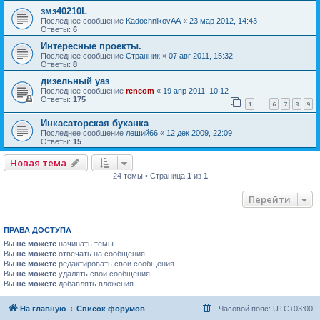
змз40210L
Последнее сообщение
KadochnikovAA
«
23 мар 2012, 14:43
Ответы:
6
Интересные проекты.
Последнее сообщение
Странник
«
07 авг 2011, 15:32
Ответы:
8
дизельный уаз
Последнее сообщение
rencom
«
19 апр 2011, 10:12
Ответы:
175
1
6
7
8
9
…
Инкасаторская буханка
Последнее сообщение
леший66
«
12 дек 2009, 22:09
Ответы:
15
Новая тема
24 темы • Страница
1
из
1
Перейти
ПРАВА ДОСТУПА
Вы
не можете
начинать темы
Вы
не можете
отвечать на сообщения
Вы
не можете
редактировать свои сообщения
Вы
не можете
удалять свои сообщения
Вы
не можете
добавлять вложения
На главную
Список форумов
Часовой пояс:
UTC+03:00