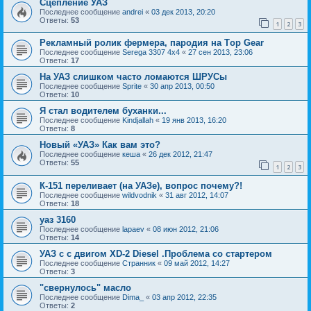
Сцепление УАЗ
Последнее сообщение
andrei
«
03 дек 2013, 20:20
Ответы:
53
1
2
3
Рекламный ролик фермера, пародия на Тop Gear
Последнее сообщение
Serega 3307 4x4
«
27 сен 2013, 23:06
Ответы:
17
На УАЗ слишком часто ломаются ШРУСы
Последнее сообщение
Sprite
«
30 апр 2013, 00:50
Ответы:
10
Я стал водителем буханки...
Последнее сообщение
Kindjallah
«
19 янв 2013, 16:20
Ответы:
8
Новый «УАЗ» Как вам это?
Последнее сообщение
кеша
«
26 дек 2012, 21:47
Ответы:
55
1
2
3
К-151 переливает (на УАЗе), вопрос почему?!
Последнее сообщение
wildvodnik
«
31 авг 2012, 14:07
Ответы:
18
уаз 3160
Последнее сообщение
lapaev
«
08 июн 2012, 21:06
Ответы:
14
УАЗ с с двигом XD-2 Diesel .Проблема со стартером
Последнее сообщение
Странник
«
09 май 2012, 14:27
Ответы:
3
"свернулось" масло
Последнее сообщение
Dima_
«
03 апр 2012, 22:35
Ответы:
2