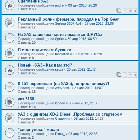
Сцепление УАЗ
Последнее сообщение
andrei
«
03 дек 2013, 20:20
Ответы:
53
1
2
3
Рекламный ролик фермера, пародия на Тop Gear
Последнее сообщение
Serega 3307 4x4
«
27 сен 2013, 23:06
Ответы:
17
На УАЗ слишком часто ломаются ШРУСы
Последнее сообщение
Sprite
«
30 апр 2013, 00:50
Ответы:
10
Я стал водителем буханки...
Последнее сообщение
Kindjallah
«
19 янв 2013, 16:20
Ответы:
8
Новый «УАЗ» Как вам это?
Последнее сообщение
кеша
«
26 дек 2012, 21:47
Ответы:
55
1
2
3
К-151 переливает (на УАЗе), вопрос почему?!
Последнее сообщение
wildvodnik
«
31 авг 2012, 14:07
Ответы:
18
уаз 3160
Последнее сообщение
lapaev
«
08 июн 2012, 21:06
Ответы:
14
УАЗ с с двигом XD-2 Diesel .Проблема со стартером
Последнее сообщение
Странник
«
09 май 2012, 14:27
Ответы:
3
"свернулось" масло
Последнее сообщение
Dima_
«
03 апр 2012, 22:35
Ответы:
2