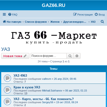
GAZ66.RU
FAQ
Регистрация
Вход
П
На главную
Список форумов
Железо
Другая внедорожная техника
УАЗ
о
и
с
к
УАЗ
Поиск
Расширенный по
Новая тема
24 темы • Страница
1
из
1
Темы
УАЗ 4963
Последнее сообщение
vafinvm
«
26 апр 2024, 09:46
Ответы:
7
Кран в кузов УАЗ
Последнее сообщение
Mikhail.Sukhanov
«
06 авг 2023, 01:15
Ответы:
13
УАЗ - Карго, мосты - 66. Как поженить?
Последнее сообщение
Sergey56
«
19 окт 2018, 06:24
Ответы:
2