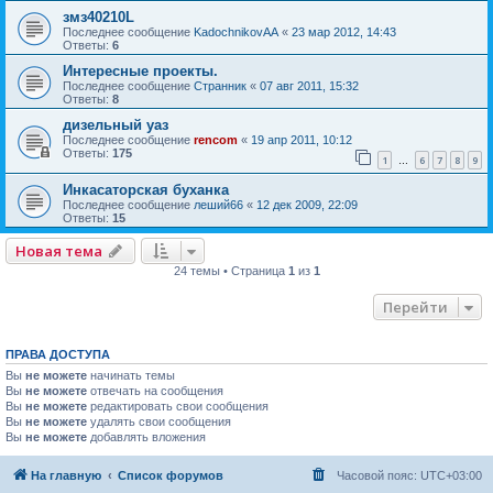
змз40210L
Последнее сообщение
KadochnikovAA
«
23 мар 2012, 14:43
Ответы:
6
Интересные проекты.
Последнее сообщение
Странник
«
07 авг 2011, 15:32
Ответы:
8
дизельный уаз
Последнее сообщение
rencom
«
19 апр 2011, 10:12
Ответы:
175
1
6
7
8
9
…
Инкасаторская буханка
Последнее сообщение
леший66
«
12 дек 2009, 22:09
Ответы:
15
Новая тема
24 темы • Страница
1
из
1
Перейти
ПРАВА ДОСТУПА
Вы
не можете
начинать темы
Вы
не можете
отвечать на сообщения
Вы
не можете
редактировать свои сообщения
Вы
не можете
удалять свои сообщения
Вы
не можете
добавлять вложения
На главную
Список форумов
Часовой пояс:
UTC+03:00