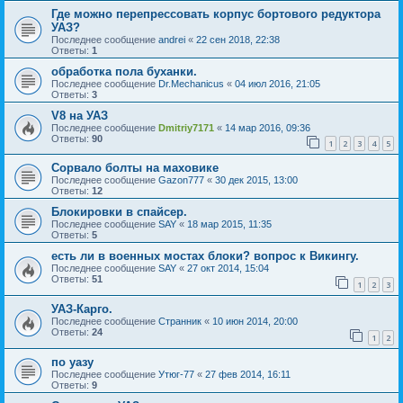
Где можно перепрессовать корпус бортового редуктора
УАЗ?
Последнее сообщение
andrei
«
22 сен 2018, 22:38
Ответы:
1
обработка пола буханки.
Последнее сообщение
Dr.Mechanicus
«
04 июл 2016, 21:05
Ответы:
3
V8 на УАЗ
Последнее сообщение
Dmitriy7171
«
14 мар 2016, 09:36
Ответы:
90
1
2
3
4
5
Сорвало болты на маховике
Последнее сообщение
Gazon777
«
30 дек 2015, 13:00
Ответы:
12
Блокировки в спайсер.
Последнее сообщение
SAY
«
18 мар 2015, 11:35
Ответы:
5
есть ли в военных мостах блоки? вопрос к Викингу.
Последнее сообщение
SAY
«
27 окт 2014, 15:04
Ответы:
51
1
2
3
УАЗ-Карго.
Последнее сообщение
Странник
«
10 июн 2014, 20:00
Ответы:
24
1
2
по уазу
Последнее сообщение
Утюг-77
«
27 фев 2014, 16:11
Ответы:
9