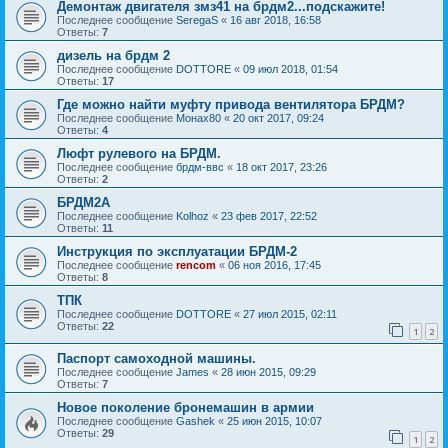
Демонтаж двигателя змз41 на брдм2...подскажите!
Последнее сообщение
SeregaS
«
16 авг 2018, 16:58
Ответы:
7
дизель на брдм 2
Последнее сообщение
DOTTORE
«
09 июл 2018, 01:54
Ответы:
17
Где можно найти муфту привода вентилятора БРДМ?
Последнее сообщение
Монах80
«
20 окт 2017, 09:24
Ответы:
4
Люфт рулевого на БРДМ.
Последнее сообщение
брдм-ввс
«
18 окт 2017, 23:26
Ответы:
2
БРДМ2А
Последнее сообщение
Kolhoz
«
23 фев 2017, 22:52
Ответы:
11
Инструкция по эксплуатации БРДМ-2
Последнее сообщение
rencom
«
06 ноя 2016, 17:45
Ответы:
8
ТПК
Последнее сообщение
DOTTORE
«
27 июл 2015, 02:11
Ответы:
22
1
2
Паспорт самоходной машины.
Последнее сообщение
James
«
28 июн 2015, 09:29
Ответы:
7
Новое поколение бронемашин в армии
Последнее сообщение
Gashek
«
25 июн 2015, 10:07
Ответы:
29
1
2