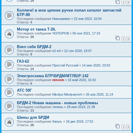
Ответы:
24
1
2
Коллеги! в мои цепкие ручки попал каталог запчастей
БТР-80
Последнее сообщение
Николаевич
«
22 янв 2023, 16:04
Ответы:
4
Мотор от танка Т-26.
Последнее сообщение
ЧОПОРОВ
«
05 ноя 2021, 17:19
Ответы:
34
1
2
Взял себе БРДМ-2
Последнее сообщение
e2-e4
«
12 сен 2020, 19:07
Ответы:
9
ГАЗ-62
Последнее сообщение
Простой Русский
«
14 июн 2020, 23:53
Ответы:
14
Электросхема БТР\БРДМ/МТЛБ\Р-142
Последнее сообщение
rencom
«
16 май 2020, 15:42
Ответы:
6
АТС 59Г
Последнее сообщение
Nikolya Nikolyaevich
«
26 апр 2020, 11:14
БРДМ-2 Новая машина - новые проблемы
Последнее сообщение
тюлень
«
29 июн 2019, 21:38
Ответы:
13
Шины для БРДМ
Последнее сообщение
Sanya.
«
18 дек 2018, 17:52
Ответы:
26
1
2