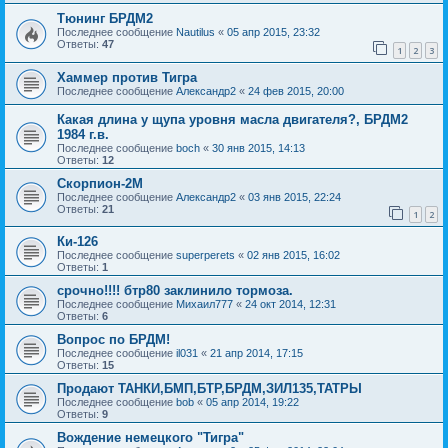
Тюнинг БРДМ2
Последнее сообщение
Nautilus
«
05 апр 2015, 23:32
Ответы:
47
1
2
3
Хаммер против Тигра
Последнее сообщение
Александр2
«
24 фев 2015, 20:00
Какая длина у щупа уровня масла двигателя?, БРДМ2
1984 г.в.
Последнее сообщение
boch
«
30 янв 2015, 14:13
Ответы:
12
Скорпион-2М
Последнее сообщение
Александр2
«
03 янв 2015, 22:24
Ответы:
21
1
2
Ки-126
Последнее сообщение
superperets
«
02 янв 2015, 16:02
Ответы:
1
срочно!!!! бтр80 заклинило тормоза.
Последнее сообщение
Михаил777
«
24 окт 2014, 12:31
Ответы:
6
Вопрос по БРДМ!
Последнее сообщение
il031
«
21 апр 2014, 17:15
Ответы:
15
Продают ТАНКИ,БМП,БТР,БРДМ,ЗИЛ135,ТАТРЫ
Последнее сообщение
bob
«
05 апр 2014, 19:22
Ответы:
9
Вождение немецкого "Тигра"