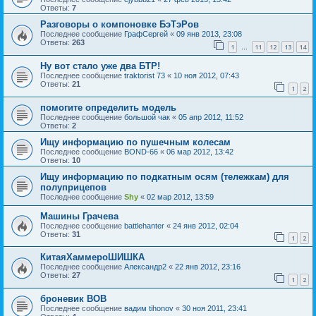
Ответы:
7
Разговоры о компоновке БэТэРов
Последнее сообщение
ГрафСергей
«
09 янв 2013, 23:08
Ответы:
263
1
11
12
13
14
…
Ну вот стало уже два БТР!
Последнее сообщение
traktorist 73
«
10 ноя 2012, 07:43
Ответы:
21
1
2
помогите определить модель
Последнее сообщение
большой чак
«
05 апр 2012, 11:52
Ответы:
2
Ищу информацию по пушечным колесам
Последнее сообщение
BOND-66
«
06 мар 2012, 13:42
Ответы:
10
Ищу информацию по подкатным осям (тележкам) для
полуприцепов
Последнее сообщение
Shy
«
02 мар 2012, 13:59
Машины Грачева
Последнее сообщение
battlehanter
«
24 янв 2012, 02:04
Ответы:
31
1
2
КитаяХаммероШИШКА
Последнее сообщение
Александр2
«
22 янв 2012, 23:16
Ответы:
27
1
2
броневик ВОВ
Последнее сообщение
вадим tihonov
«
30 ноя 2011, 23:41