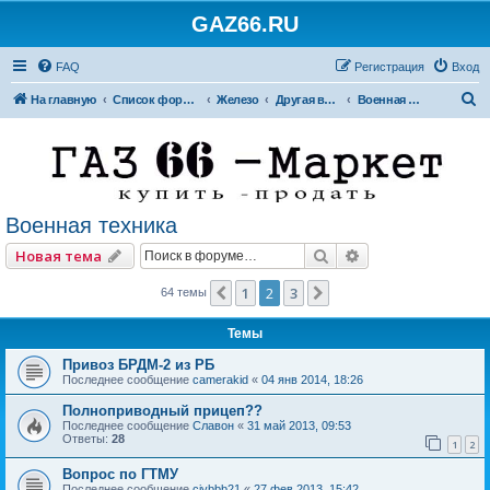
GAZ66.RU
FAQ
Регистрация
Вход
П
На главную
Список форумов
Железо
Другая внедорожная техника
Военная техника
о
и
с
к
Военная техника
Поиск
Расширенный по
Новая тема
1
2
3
Пред.
След.
64 темы
Темы
Привоз БРДМ-2 из РБ
Последнее сообщение
camerakid
«
04 янв 2014, 18:26
Полноприводный прицеп??
Последнее сообщение
Славон
«
31 май 2013, 09:53
Ответы:
28
1
2
Вопрос по ГТМУ
Последнее сообщение
cjybbb21
«
27 фев 2013, 15:42