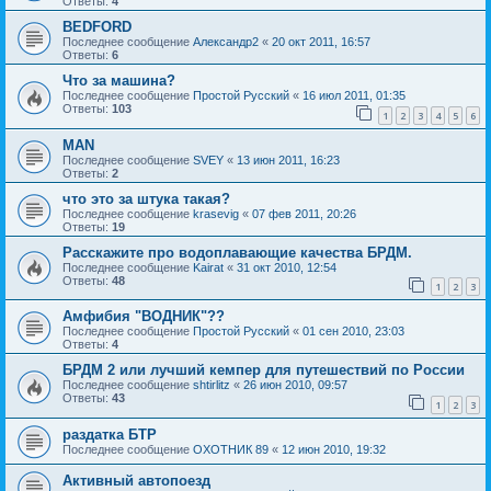
Ответы:
4
BEDFORD
Последнее сообщение
Александр2
«
20 окт 2011, 16:57
Ответы:
6
Что за машина?
Последнее сообщение
Простой Русский
«
16 июл 2011, 01:35
Ответы:
103
1
2
3
4
5
6
MAN
Последнее сообщение
SVEY
«
13 июн 2011, 16:23
Ответы:
2
что это за штука такая?
Последнее сообщение
krasevig
«
07 фев 2011, 20:26
Ответы:
19
Расскажите про водоплавающие качества БРДМ.
Последнее сообщение
Kairat
«
31 окт 2010, 12:54
Ответы:
48
1
2
3
Амфибия "ВОДНИК"??
Последнее сообщение
Простой Русский
«
01 сен 2010, 23:03
Ответы:
4
БРДМ 2 или лучший кемпер для путешествий по России
Последнее сообщение
shtirlitz
«
26 июн 2010, 09:57
Ответы:
43
1
2
3
раздатка БТР
Последнее сообщение
ОХОТНИК 89
«
12 июн 2010, 19:32
Активный автопоезд