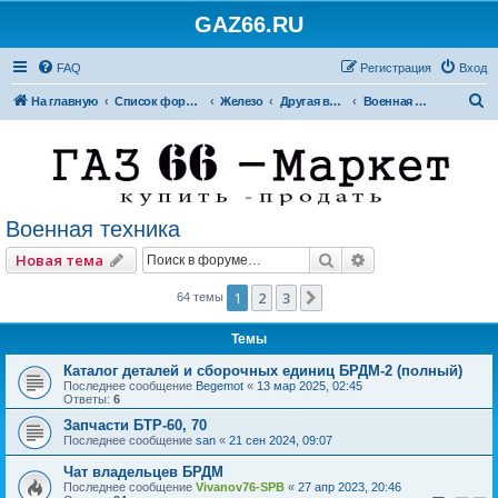
GAZ66.RU
FAQ
Регистрация
Вход
П
На главную
Список форумов
Железо
Другая внедорожная техника
Военная техника
о
и
с
к
Военная техника
Поиск
Расширенный по
Новая тема
1
2
3
След.
64 темы
Темы
Каталог деталей и сборочных единиц БРДМ-2 (полный)
Последнее сообщение
Begemot
«
13 мар 2025, 02:45
Ответы:
6
Запчасти БТР-60, 70
Последнее сообщение
san
«
21 сен 2024, 09:07
Чат владельцев БРДМ
Последнее сообщение
Vivanov76-SPB
«
27 апр 2023, 20:46