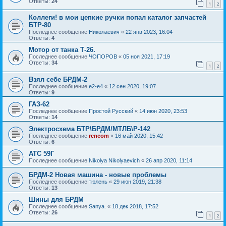
Ответы:
24
1
2
Коллеги! в мои цепкие ручки попал каталог запчастей
БТР-80
Последнее сообщение
Николаевич
«
22 янв 2023, 16:04
Ответы:
4
Мотор от танка Т-26.
Последнее сообщение
ЧОПОРОВ
«
05 ноя 2021, 17:19
Ответы:
34
1
2
Взял себе БРДМ-2
Последнее сообщение
e2-e4
«
12 сен 2020, 19:07
Ответы:
9
ГАЗ-62
Последнее сообщение
Простой Русский
«
14 июн 2020, 23:53
Ответы:
14
Электросхема БТР\БРДМ/МТЛБ\Р-142
Последнее сообщение
rencom
«
16 май 2020, 15:42
Ответы:
6
АТС 59Г
Последнее сообщение
Nikolya Nikolyaevich
«
26 апр 2020, 11:14
БРДМ-2 Новая машина - новые проблемы
Последнее сообщение
тюлень
«
29 июн 2019, 21:38
Ответы:
13
Шины для БРДМ
Последнее сообщение
Sanya.
«
18 дек 2018, 17:52
Ответы:
26
1
2