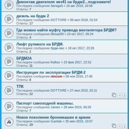
Демонтаж двигателя змз41 на брдм2...подскажите!
Последнее сообщение
SeregaS
«
16 авг 2018, 16:58
Ответы:
7
дизель на брдм 2
Последнее сообщение
DOTTORE
«
09 июл 2018, 01:54
Ответы:
17
Где можно найти муфту привода вентилятора БРДМ?
Последнее сообщение
Монах80
«
20 окт 2017, 09:24
Ответы:
4
Люфт рулевого на БРДМ.
Последнее сообщение
брдм-ввс
«
18 окт 2017, 23:26
Ответы:
2
БРДМ2А
Последнее сообщение
Kolhoz
«
23 фев 2017, 22:52
Ответы:
11
Инструкция по эксплуатации БРДМ-2
Последнее сообщение
rencom
«
06 ноя 2016, 17:45
Ответы:
8
ТПК
Последнее сообщение
DOTTORE
«
27 июл 2015, 02:11
Ответы:
22
1
2
Паспорт самоходной машины.
Последнее сообщение
James
«
28 июн 2015, 09:29
Ответы:
7
Новое поколение бронемашин в армии
Последнее сообщение
Gashek
«
25 июн 2015, 10:07
Ответы:
29
1
2