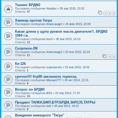
Тюнинг БРДМ2
Последнее сообщение
Nautilus
«
05 апр 2015, 23:32
Ответы:
47
1
2
3
Хаммер против Тигра
Последнее сообщение
Александр2
«
24 фев 2015, 20:00
Какая длина у щупа уровня масла двигателя?, БРДМ2
1984 г.в.
Последнее сообщение
boch
«
30 янв 2015, 14:13
Ответы:
12
Скорпион-2М
Последнее сообщение
Александр2
«
03 янв 2015, 22:24
Ответы:
21
1
2
Ки-126
Последнее сообщение
superperets
«
02 янв 2015, 16:02
Ответы:
1
срочно!!!! бтр80 заклинило тормоза.
Последнее сообщение
Михаил777
«
24 окт 2014, 12:31
Ответы:
6
Вопрос по БРДМ!
Последнее сообщение
il031
«
21 апр 2014, 17:15
Ответы:
15
Продают ТАНКИ,БМП,БТР,БРДМ,ЗИЛ135,ТАТРЫ
Последнее сообщение
bob
«
05 апр 2014, 19:22
Ответы:
9
Вождение немецкого "Тигра"