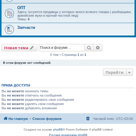
ОПТ
Здесь тусуются продавцы у которых много всякого товара ( разборщики,
армейские жуки и прочий честной люд)
Темы:
4
Запчасти
Поиск
Расширенный по
Новая тема
0 тем • Страница
1
из
1
В этом форуме нет сообщений.
Перейти
ПРАВА ДОСТУПА
Вы
не можете
начинать темы
Вы
не можете
отвечать на сообщения
Вы
не можете
редактировать свои сообщения
Вы
не можете
удалять свои сообщения
Вы
не можете
добавлять вложения
На главную
Список форумов
Часовой пояс:
UTC+03:00
Создано на основе
phpBB
® Forum Software © phpBB Limited
Русская поддержка phpBB