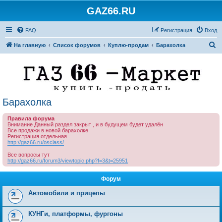
GAZ66.RU
FAQ
Регистрация
Вход
П
На главную
Список форумов
Куплю-продам
Барахолка
о
и
с
к
Барахолка
Правила форума
Внимание Данный раздел закрыт , и в будущем будет удалён
Все продажи в новой барахолке
Регистрация отдельная .
http://gaz66.ru/osclass/
Все вопросы тут
http://gaz66.ru/forum3/viewtopic.php?f=3&t=25951
Форум
Автомобили и прицепы
КУНГи, платформы, фургоны