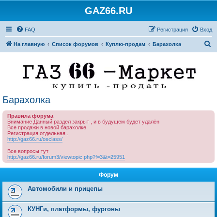
GAZ66.RU
FAQ
Регистрация
Вход
П
На главную
Список форумов
Куплю-продам
Барахолка
о
и
с
к
Барахолка
Правила форума
Внимание Данный раздел закрыт , и в будущем будет удалён
Все продажи в новой барахолке
Регистрация отдельная .
http://gaz66.ru/osclass/
Все вопросы тут
http://gaz66.ru/forum3/viewtopic.php?f=3&t=25951
Форум
Автомобили и прицепы
КУНГи, платформы, фургоны