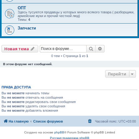
ОПТ
Здесь тусуются продавцы у которых много всякого товара ( разборщики,
армейские жуки и прочий честной люд)
Темы:
4
Запчасти
Поиск
Расширенный по
Новая тема
0 тем • Страница
1
из
1
В этом форуме нет сообщений.
Перейти
ПРАВА ДОСТУПА
Вы
не можете
начинать темы
Вы
не можете
отвечать на сообщения
Вы
не можете
редактировать свои сообщения
Вы
не можете
удалять свои сообщения
Вы
не можете
добавлять вложения
На главную
Список форумов
Часовой пояс:
UTC+03:00
Создано на основе
phpBB
® Forum Software © phpBB Limited
Русская поддержка phpBB