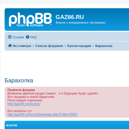
GAZ66.RU
Форум о внедорожных грузовиках
Ссылки
FAQ
На главную
Список форумов
Куплю-продам
Барахолка
Барахолка
Правила форума
Внимание Данный раздел закрыт , и в будущем будет удалён
Все продажи в новой барахолке
Регистрация отдельная .
http://gaz66.ru/osclass/
Все вопросы тут
http://gaz66.ru/forum3/viewtopic.php?f=3&t=25951
ФОРУМ