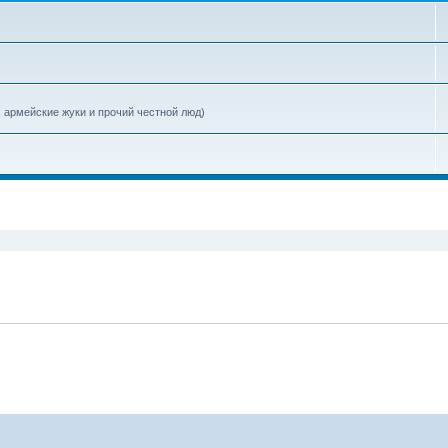
, армейские жуки и прочий честной люд)
поиск