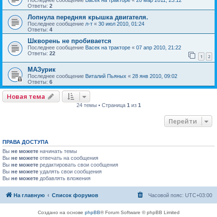
Ответы:
2
Лопнула передняя крышка двигателя.
Последнее сообщение
л-т
«
30 июл 2010, 01:24
Ответы:
4
Шкворень не пробивается
Последнее сообщение
Васек на тракторе
«
07 апр 2010, 21:22
Ответы:
22
1
2
МАЗурик
Последнее сообщение
Виталий Пьяных
«
28 янв 2010, 09:02
Ответы:
6
Новая тема
24 темы • Страница
1
из
1
Перейти
ПРАВА ДОСТУПА
Вы
не можете
начинать темы
Вы
не можете
отвечать на сообщения
Вы
не можете
редактировать свои сообщения
Вы
не можете
удалять свои сообщения
Вы
не можете
добавлять вложения
На главную
Список форумов
Часовой пояс:
UTC+03:00
Создано на основе
phpBB
® Forum Software © phpBB Limited