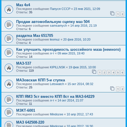
Маз 4х4
Последнее сообщение
Папуся СССР
«
23 янв 2021, 12:09
Ответы:
35
1
2
Продам автомобильную сцепку маз 504
Последнее сообщение
samsamych
«
14 апр 2016, 21:19
Ответы:
6
раздатка Маз 651705
Последнее сообщение
leomuz
«
20 фев 2016, 10:20
Ответы:
4
Как улучшить проходимость шоссейного маза (немного)
Последнее сообщение
л-т
«
09 июн 2015, 19:40
Ответы:
14
МАЗ-537
Последнее сообщение
KIPILLNSK
«
19 фев 2015, 10:00
Ответы:
119
1
2
3
4
5
6
МАЗовская КПП 5-и ступка
Последнее сообщение
Letswatch
«
15 окт 2014, 08:32
Ответы:
25
1
2
КПП ЯМЗ 5ст вместо КПП 8ст на МАЗ-64229
Последнее сообщение
л-т
«
14 окт 2014, 21:07
Ответы:
11
МЗКТ-6001
Последнее сообщение
Mindozee
«
10 апр 2012, 17:43
МАЗ 642508-220
Последнее сообщение
Mindozee
«
10 апр 2012, 16:30