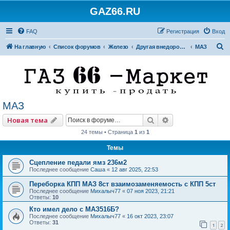
GAZ66.RU
FAQ
Регистрация
Вход
П
На главную
Список форумов
Железо
Другая внедорожная техника
МАЗ
о
и
с
к
МАЗ
Поиск
Расширенный по
Новая тема
24 темы • Страница
1
из
1
Темы
Сцепление педали ямз 236м2
Последнее сообщение
Саша
«
12 авг 2025, 22:53
Переборка КПП МАЗ 8ст взаимозаменяемость с КПП 5ст
Последнее сообщение
Михалыч77
«
07 ноя 2023, 21:21
Ответы:
10
Кто имел дело с МАЗ516Б?
Последнее сообщение
Михалыч77
«
16 окт 2023, 23:07
Ответы:
31
1
2