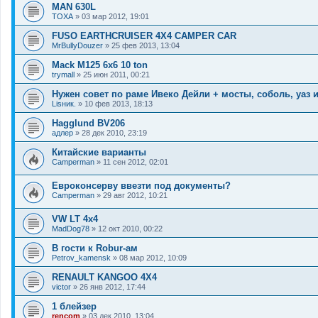
MAN 630L
TOXA
»
03 мар 2012, 19:01
FUSO EARTHCRUISER 4X4 CAMPER CAR
MrBullyDouzer
»
25 фев 2013, 13:04
Mack M125 6x6 10 ton
trymall
»
25 июн 2011, 00:21
Нужен совет по раме Ивеко Дейли + мосты, соболь, уаз и 
Lisник.
»
10 фев 2013, 18:13
Hagglund BV206
адлер
»
28 дек 2010, 23:19
Китайские варианты
Camperman
»
11 сен 2012, 02:01
Евроконсерву ввезти под документы?
Camperman
»
29 авг 2012, 10:21
VW LT 4x4
MadDog78
»
12 окт 2010, 00:22
В гости к Robur-ам
Petrov_kamensk
»
08 мар 2012, 10:09
RENAULT KANGOO 4X4
victor
»
26 янв 2012, 17:44
1 блейзер
rencom
»
03 дек 2010, 13:04