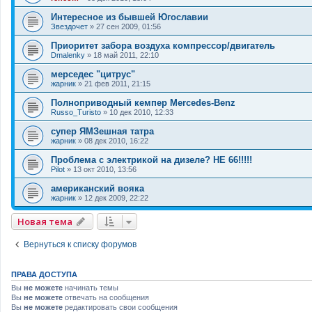
Интересное из бывшей Югославии
Звездочет
»
27 сен 2009, 01:56
Приоритет забора воздуха компрессор/двигатель
Dmalenky
»
18 май 2011, 22:10
мерседес "цитрус"
жарник
»
21 фев 2011, 21:15
Полноприводный кемпер Mercedes-Benz
Russo_Turisto
»
10 дек 2010, 12:33
супер ЯМЗешная татра
жарник
»
08 дек 2010, 16:22
Проблема с электрикой на дизеле? НЕ 66!!!!!
Pilot
»
13 окт 2010, 13:56
американский вояка
жарник
»
12 дек 2009, 22:22
Новая тема
Вернуться к списку форумов
ПРАВА ДОСТУПА
Вы
не можете
начинать темы
Вы
не можете
отвечать на сообщения
Вы
не можете
редактировать свои сообщения