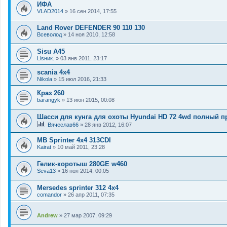
ИФА
VLAD2014
»
16 сен 2014, 17:55
Land Rover DEFENDER 90 110 130
Всеволод
»
14 ноя 2010, 12:58
Sisu A45
Lisник.
»
03 янв 2011, 23:17
scania 4x4
Nikola
»
15 июл 2016, 21:33
Краз 260
barangyk
»
13 июн 2015, 00:08
Шасси для кунга для охоты Hyundai HD 72 4wd полный п
Вячеслав66
»
28 янв 2012, 16:07
MB Sprinter 4x4 313CDI
Kairat
»
10 май 2011, 23:28
Гелик-коротыш 280GE w460
Seva13
»
16 ноя 2014, 00:05
Mersedes sprinter 312 4x4
comandor
»
26 апр 2011, 07:35
Andrew
»
27 мар 2007, 09:29