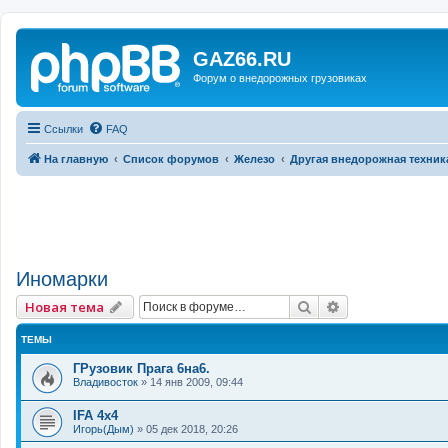
GAZ66.RU
Форум о внедорожных грузовиках
Ссылки
FAQ
На главную
Список форумов
Железо
Другая внедорожная техник
Иномарки
Поиск
Расширенный 
Новая тема
ТЕМЫ
ГРузовик Прага 6на6.
Владивосток
»
14 янв 2009, 09:44
IFA 4x4
Игорь(Дым)
»
05 дек 2018, 20:26