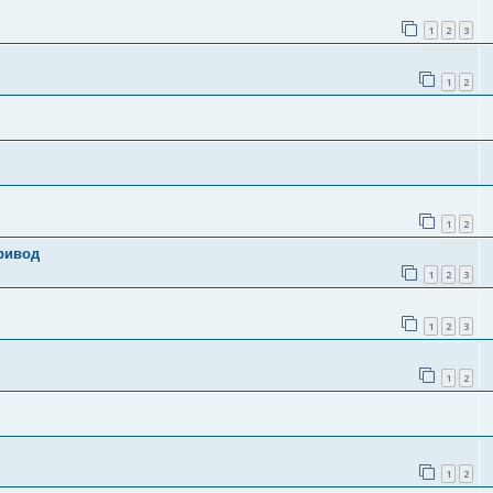
1
2
3
1
2
1
2
ривод
1
2
3
1
2
3
1
2
1
2