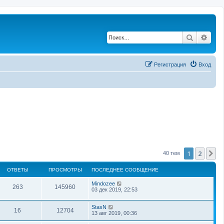
Поиск
Рас
Регистрация
Вход
1
2
С
40 тем
ОТВЕТЫ
ПРОСМОТРЫ
ПОСЛЕДНЕЕ СООБЩЕНИЕ
Mindozee
263
145960
03 дек 2019, 22:53
StasN
16
12704
13 авг 2019, 00:36