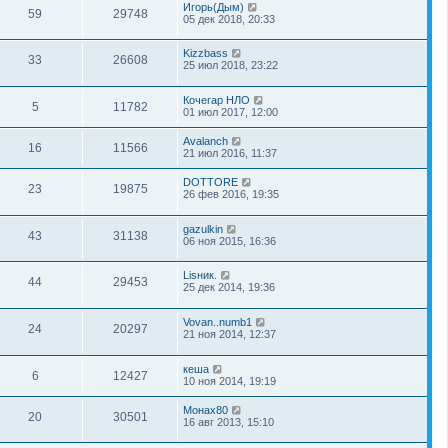
Игорь(Дым)
59
29748
05 дек 2018, 20:33
Kizzbass
33
26608
25 июл 2018, 23:22
Кочегар НЛО
5
11782
01 июл 2017, 12:00
Avalanch
16
11566
21 июл 2016, 11:37
DOTTORE
23
19875
26 фев 2016, 19:35
gazulkin
43
31138
06 ноя 2015, 16:36
Lisник.
44
29453
25 дек 2014, 19:36
Vovan..numb1
24
20297
21 ноя 2014, 12:37
кеша
6
12427
10 ноя 2014, 19:19
Монах80
20
30501
16 авг 2013, 15:10