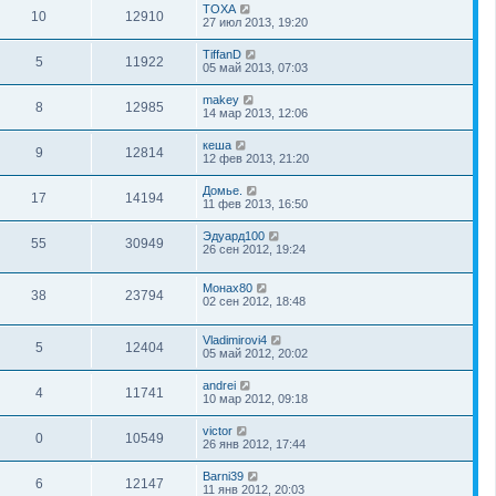
TOXA
10
12910
27 июл 2013, 19:20
TiffanD
5
11922
05 май 2013, 07:03
makey
8
12985
14 мар 2013, 12:06
кеша
9
12814
12 фев 2013, 21:20
Домье.
17
14194
11 фев 2013, 16:50
Эдуард100
55
30949
26 сен 2012, 19:24
Монах80
38
23794
02 сен 2012, 18:48
Vladimirovi4
5
12404
05 май 2012, 20:02
andrei
4
11741
10 мар 2012, 09:18
victor
0
10549
26 янв 2012, 17:44
Barni39
6
12147
11 янв 2012, 20:03