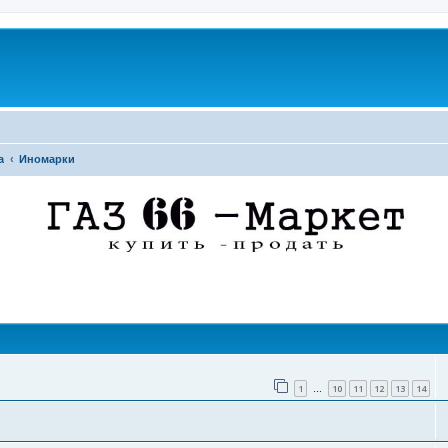
а
Иномарки
поиск
1
10
11
12
13
14
…