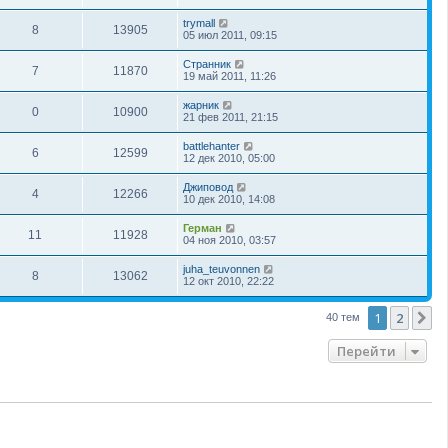
trymall
8
13905
05 июл 2011, 09:15
Странник
7
11870
19 май 2011, 11:26
жарник
0
10900
21 фев 2011, 21:15
battlehanter
6
12599
12 дек 2010, 05:00
Джиповод
4
12266
10 дек 2010, 14:08
Герман
11
11928
04 ноя 2010, 03:57
juha_teuvonnen
8
13062
12 окт 2010, 22:22
1
2
С
40 тем
Перейти