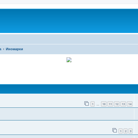
а
Иномарки
поиск
1
10
11
12
13
14
…
1
2
3