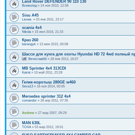
Land Rover DEFENDER 90 110 130
Всеволод
»
14 ноя 2010, 12:58
Sisu A45
Lisник.
»
03 янв 2011, 23:17
scania 4x4
Nikola
»
15 июл 2016, 21:33
Краз 260
barangyk
»
13 июн 2015, 00:08
Шасси для кунга для охоты Hyundai HD 72 4wd полный п
Вячеслав66
»
28 янв 2012, 16:07
MB Sprinter 4x4 313CDI
Kairat
»
10 май 2011, 23:28
Гелик-коротыш 280GE w460
Seva13
»
16 ноя 2014, 00:05
Mersedes sprinter 312 4x4
comandor
»
26 апр 2011, 07:35
Andrew
»
27 мар 2007, 09:29
MAN 630L
TOXA
»
03 мар 2012, 19:01