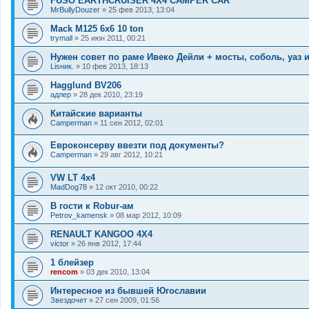
FUSO EARTHCRUISER 4X4 CAMPER CAR
MrBullyDouzer
»
25 фев 2013, 13:04
Mack M125 6x6 10 ton
trymall
»
25 июн 2011, 00:21
Нужен совет по раме Ивеко Дейли + мосты, соболь, уаз и 
Lisник.
»
10 фев 2013, 18:13
Hagglund BV206
адлер
»
28 дек 2010, 23:19
Китайские варианты
Camperman
»
11 сен 2012, 02:01
Евроконсерву ввезти под документы?
Camperman
»
29 авг 2012, 10:21
VW LT 4x4
MadDog78
»
12 окт 2010, 00:22
В гости к Robur-ам
Petrov_kamensk
»
08 мар 2012, 10:09
RENAULT KANGOO 4X4
victor
»
26 янв 2012, 17:44
1 блейзер
rencom
»
03 дек 2010, 13:04
Интересное из бывшей Югославии
Звездочет
»
27 сен 2009, 01:56