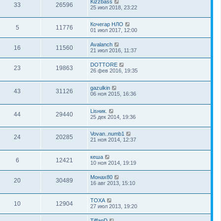
Kizzbass
33
26596
25 июл 2018, 23:22
Кочегар НЛО
5
11776
01 июл 2017, 12:00
Avalanch
16
11560
21 июл 2016, 11:37
DOTTORE
23
19863
26 фев 2016, 19:35
gazulkin
43
31126
06 ноя 2015, 16:36
Lisник.
44
29440
25 дек 2014, 19:36
Vovan..numb1
24
20285
21 ноя 2014, 12:37
кеша
6
12421
10 ноя 2014, 19:19
Монах80
20
30489
16 авг 2013, 15:10
TOXA
10
12904
27 июл 2013, 19:20
TiffanD