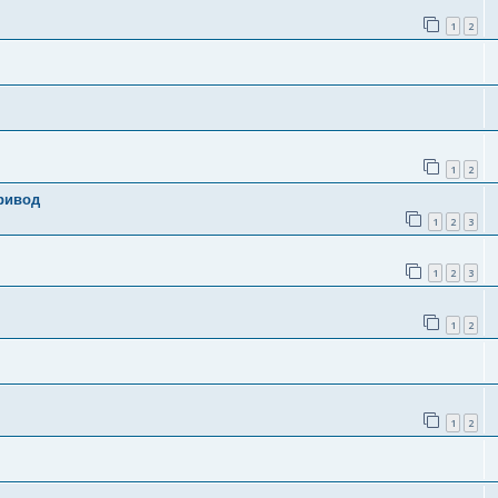
1
2
1
2
ривод
1
2
3
1
2
3
1
2
1
2