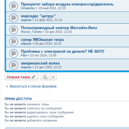
Приоритет забора воздуха компрессор/двигатель
Dmalenky
»
18 май 2011, 22:10
мерседес "цитрус"
жарник
»
21 фев 2011, 21:15
Полноприводный кемпер Mercedes-Benz
Russo_Turisto
»
10 дек 2010, 12:33
супер ЯМЗешная татра
жарник
»
08 дек 2010, 16:22
Проблема с электрикой на дизеле? НЕ 66!!!!!
Pilot
»
13 окт 2010, 13:56
американский вояка
жарник
»
12 дек 2009, 22:22
Новая тема
Вернуться к списку форумов
ПРАВА ДОСТУПА
Вы
не можете
начинать темы
Вы
не можете
отвечать на сообщения
Вы
не можете
редактировать свои сообщения
Вы
не можете
удалять свои сообщения
Вы
не можете
добавлять вложения