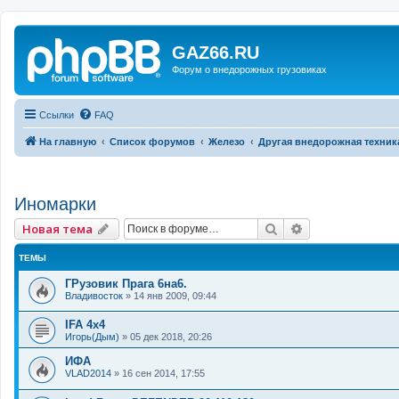
GAZ66.RU
Форум о внедорожных грузовиках
Ссылки
FAQ
На главную
Список форумов
Железо
Другая внедорожная техник
Иномарки
Поиск
Расширенный 
Новая тема
ТЕМЫ
ГРузовик Прага 6на6.
Владивосток
»
14 янв 2009, 09:44
IFA 4x4
Игорь(Дым)
»
05 дек 2018, 20:26
ИФА
VLAD2014
»
16 сен 2014, 17:55