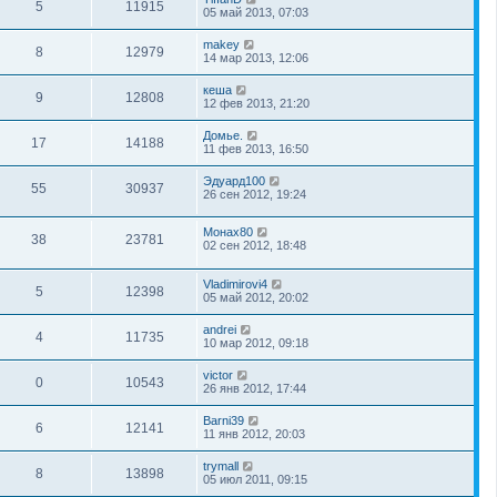
5
11915
05 май 2013, 07:03
makey
8
12979
14 мар 2013, 12:06
кеша
9
12808
12 фев 2013, 21:20
Домье.
17
14188
11 фев 2013, 16:50
Эдуард100
55
30937
26 сен 2012, 19:24
Монах80
38
23781
02 сен 2012, 18:48
Vladimirovi4
5
12398
05 май 2012, 20:02
andrei
4
11735
10 мар 2012, 09:18
victor
0
10543
26 янв 2012, 17:44
Barni39
6
12141
11 янв 2012, 20:03
trymall
8
13898
05 июл 2011, 09:15