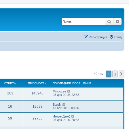
Поиск
Рас
Регистрация
Вход
1
2
С
40 тем
ОТВЕТЫ
ПРОСМОТРЫ
ПОСЛЕДНЕЕ СООБЩЕНИЕ
Mindozee
263
145946
03 дек 2019, 22:53
StasN
16
12698
13 авг 2019, 00:36
Игорь(Дым)
59
29733
05 дек 2018, 20:33