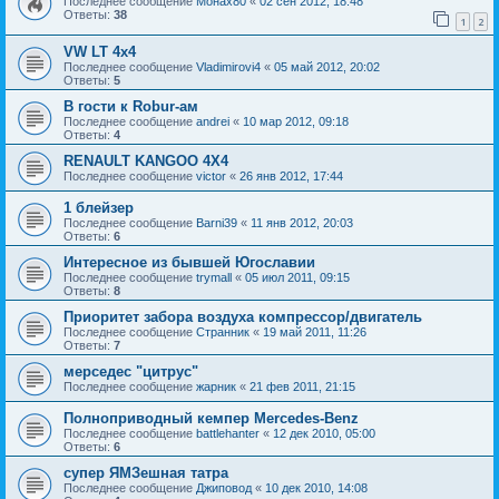
Последнее сообщение
Монах80
«
02 сен 2012, 18:48
Ответы:
38
1
2
VW LT 4x4
Последнее сообщение
Vladimirovi4
«
05 май 2012, 20:02
Ответы:
5
В гости к Robur-ам
Последнее сообщение
andrei
«
10 мар 2012, 09:18
Ответы:
4
RENAULT KANGOO 4X4
Последнее сообщение
victor
«
26 янв 2012, 17:44
1 блейзер
Последнее сообщение
Barni39
«
11 янв 2012, 20:03
Ответы:
6
Интересное из бывшей Югославии
Последнее сообщение
trymall
«
05 июл 2011, 09:15
Ответы:
8
Приоритет забора воздуха компрессор/двигатель
Последнее сообщение
Странник
«
19 май 2011, 11:26
Ответы:
7
мерседес "цитрус"
Последнее сообщение
жарник
«
21 фев 2011, 21:15
Полноприводный кемпер Mercedes-Benz
Последнее сообщение
battlehanter
«
12 дек 2010, 05:00
Ответы:
6
супер ЯМЗешная татра
Последнее сообщение
Джиповод
«
10 дек 2010, 14:08