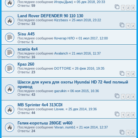
Последнее сообщение
Игорь(Дым)
«
05 дек 2018, 20:33
Ответы:
59
1
2
3
Land Rover DEFENDER 90 110 130
Последнее сообщение
Kizzbass
«
25 июл 2018, 23:22
Ответы:
33
1
2
Sisu A45
Последнее сообщение
Кочегар НЛО
«
01 июл 2017, 12:00
Ответы:
5
scania 4x4
Последнее сообщение
Avalanch
«
21 июл 2016, 11:37
Ответы:
16
Краз 260
Последнее сообщение
DOTTORE
«
26 фев 2016, 19:35
Ответы:
23
1
2
Шасси для кунга для охоты Hyundai HD 72 4wd полный
привод
Последнее сообщение
gazulkin
«
06 ноя 2015, 16:36
Ответы:
43
1
2
3
MB Sprinter 4x4 313CDI
Последнее сообщение
Lisник.
«
25 дек 2014, 19:36
Ответы:
44
1
2
3
Гелик-коротыш 280GE w460
Последнее сообщение
Vovan..numb1
«
21 ноя 2014, 12:37
Ответы:
24
1
2