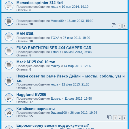
Mersedes sprinter 312 4x4
Последнее сообщение
кеша
«
10 ноя 2014, 19:19
Ответы:
6
Последнее сообщение
Монах80
«
16 авг 2013, 15:10
Ответы:
20
1
2
MAN 630L
Последнее сообщение
TOXA
«
27 июл 2013, 19:20
Ответы:
10
FUSO EARTHCRUISER 4X4 CAMPER CAR
Последнее сообщение
TiffanD
«
05 май 2013, 07:03
Ответы:
5
Mack M125 6x6 10 ton
Последнее сообщение
makey
«
14 мар 2013, 12:06
Ответы:
8
Нужен совет по раме Ивеко Дейли + мосты, соболь, уаз и
т.п.
Последнее сообщение
кеша
«
12 фев 2013, 21:20
Ответы:
9
Hagglund BV206
Последнее сообщение
Домье.
«
11 фев 2013, 16:50
Ответы:
17
Китайские варианты
Последнее сообщение
Эдуард100
«
26 сен 2012, 19:24
Ответы:
55
1
2
3
Евроконсерву ввезти под документы?