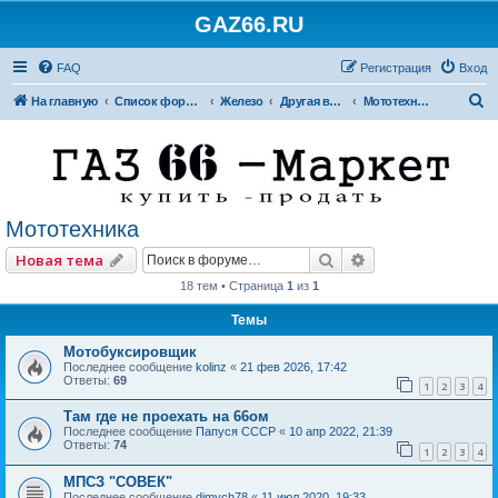
GAZ66.RU
FAQ
Регистрация
Вход
П
На главную
Список форумов
Железо
Другая внедорожная техника
Мототехника
о
и
с
к
Мототехника
Поиск
Расширенный по
Новая тема
18 тем • Страница
1
из
1
Темы
Мотобуксировщик
Последнее сообщение
kolinz
«
21 фев 2026, 17:42
Ответы:
69
1
2
3
4
Там где не проехать на 66ом
Последнее сообщение
Папуся СССР
«
10 апр 2022, 21:39
Ответы:
74
1
2
3
4
МПСЗ "СОВЕК"
Последнее сообщение
dimych78
«
11 июл 2020, 19:33