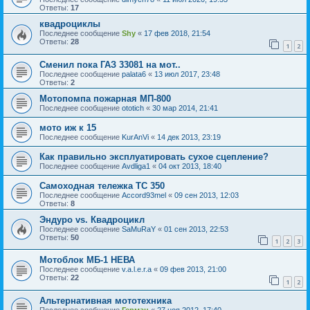
Ответы:
17
квадроциклы
Последнее сообщение
Shy
«
17 фев 2018, 21:54
Ответы:
28
1
2
Сменил пока ГАЗ 33081 на мот..
Последнее сообщение
palata6
«
13 июл 2017, 23:48
Ответы:
2
Мотопомпа пожарная МП-800
Последнее сообщение
ototich
«
30 мар 2014, 21:41
мото иж к 15
Последнее сообщение
KurAnVi
«
14 дек 2013, 23:19
Как правильно эксплуатировать сухое сцепление?
Последнее сообщение
Avdliga1
«
04 окт 2013, 18:40
Самоходная тележка ТС 350
Последнее сообщение
Accord93mel
«
09 сен 2013, 12:03
Ответы:
8
Эндуро vs. Квадроцикл
Последнее сообщение
SaMuRaY
«
01 сен 2013, 22:53
Ответы:
50
1
2
3
Мотоблок МБ-1 НЕВА
Последнее сообщение
v.a.l.e.r.a
«
09 фев 2013, 21:00
Ответы:
22
1
2
Альтернативная мототехника
Последнее сообщение
Герман
«
27 ноя 2012, 17:40