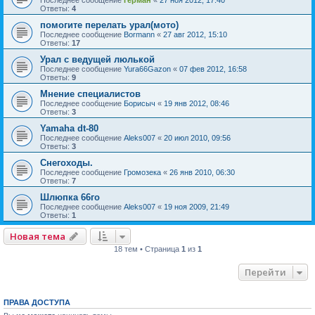
Ответы:
4
помогите перелать урал(мото)
Последнее сообщение
Bormann
«
27 авг 2012, 15:10
Ответы:
17
Урал с ведущей люлькой
Последнее сообщение
Yura66Gazon
«
07 фев 2012, 16:58
Ответы:
9
Мнение специалистов
Последнее сообщение
Борисыч
«
19 янв 2012, 08:46
Ответы:
3
Yamaha dt-80
Последнее сообщение
Aleks007
«
20 июл 2010, 09:56
Ответы:
3
Снегоходы.
Последнее сообщение
Громозека
«
26 янв 2010, 06:30
Ответы:
7
Шлюпка 66го
Последнее сообщение
Aleks007
«
19 ноя 2009, 21:49
Ответы:
1
Новая тема
18 тем • Страница
1
из
1
Перейти
ПРАВА ДОСТУПА