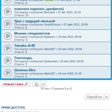
Ответы:
4
помогите перелать урал(мото)
Последнее сообщение
Bormann
«
27 авг 2012, 15:10
Ответы:
17
Урал с ведущей люлькой
Последнее сообщение
Yura66Gazon
«
07 фев 2012, 16:58
Ответы:
9
Мнение специалистов
Последнее сообщение
Борисыч
«
19 янв 2012, 08:46
Ответы:
3
Yamaha dt-80
Последнее сообщение
Aleks007
«
20 июл 2010, 09:56
Ответы:
3
Снегоходы.
Последнее сообщение
Громозека
«
26 янв 2010, 06:30
Ответы:
7
Шлюпка 66го
Последнее сообщение
Aleks007
«
19 ноя 2009, 21:49
Ответы:
1
Новая тема
18 тем • Страница
1
из
1
Перейти
ПРАВА ДОСТУПА