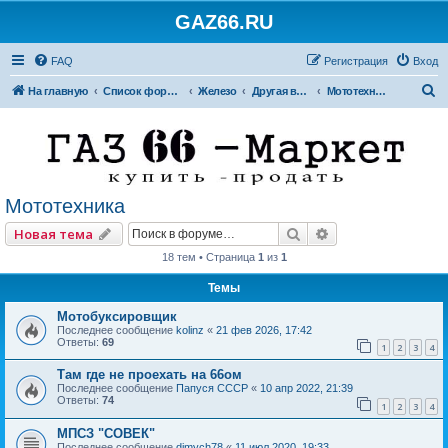
GAZ66.RU
FAQ
Регистрация
Вход
П
На главную
Список форумов
Железо
Другая внедорожная техника
Мототехника
о
и
с
к
Мототехника
Поиск
Расширенный по
Новая тема
18 тем • Страница
1
из
1
Темы
Мотобуксировщик
Последнее сообщение
kolinz
«
21 фев 2026, 17:42
Ответы:
69
1
2
3
4
Там где не проехать на 66ом
Последнее сообщение
Папуся СССР
«
10 апр 2022, 21:39
Ответы:
74
1
2
3
4
МПСЗ "СОВЕК"
Последнее сообщение
dimych78
«
11 июл 2020, 19:33