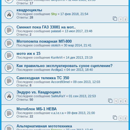
Ответы:
17
квадроциклы
Последнее сообщение
Shy
«
17 фев 2018, 21:54
Ответы:
28
1
2
Сменил пока ГАЗ 33081 на мот..
Последнее сообщение
palata6
«
13 июл 2017, 23:48
Ответы:
2
Мотопомпа пожарная МП-800
Последнее сообщение
ototich
«
30 мар 2014, 21:41
мото иж к 15
Последнее сообщение
KurAnVi
«
14 дек 2013, 23:19
Как правильно эксплуатировать сухое сцепление?
Последнее сообщение
Avdliga1
«
04 окт 2013, 18:40
Самоходная тележка ТС 350
Последнее сообщение
Accord93mel
«
09 сен 2013, 12:03
Ответы:
8
Эндуро vs. Квадроцикл
Последнее сообщение
SaMuRaY
«
01 сен 2013, 22:53
Ответы:
50
1
2
3
Мотоблок МБ-1 НЕВА
Последнее сообщение
v.a.l.e.r.a
«
09 фев 2013, 21:00
Ответы:
22
1
2
Альтернативная мототехника
Последнее сообщение
Герман
«
27 ноя 2012, 17:40