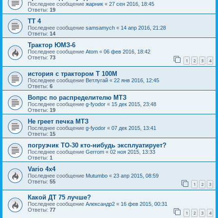
Последнее сообщение
жарник
«
27 сен 2016, 18:45
Ответы:
19
ТТ 4
Последнее сообщение
samsamych
«
14 апр 2016, 21:28
Ответы:
14
Трактор ЮМЗ-6
Последнее сообщение
Atom
«
06 фев 2016, 18:42
Ответы:
73
1
2
3
4
история с трактором Т 100М
Последнее сообщение
Ветлугай
«
22 янв 2016, 12:45
Ответы:
6
Вопрс по распределителю МТЗ
Последнее сообщение
g-fyodor
«
15 дек 2015, 23:48
Ответы:
19
Не греет печка МТЗ
Последнее сообщение
g-fyodor
«
07 дек 2015, 13:41
Ответы:
15
погрузчик ТО-30 кто-нибудь эксплуатирует?
Последнее сообщение
Gerrom
«
02 ноя 2015, 13:33
Ответы:
1
Vario 4x4
Последнее сообщение
Mutumbo
«
23 апр 2015, 08:59
Ответы:
55
1
2
3
Какой ДТ 75 лучше?
Последнее сообщение
Александр2
«
16 фев 2015, 00:31
Ответы:
77
1
2
3
4