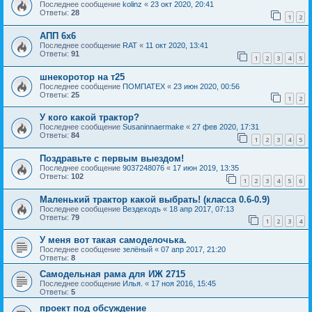
Последнее сообщение
kolinz
«
23 окт 2020, 20:41
Ответы:
28
1
2
АПП 6х6
Последнее сообщение
RAT
«
11 окт 2020, 13:41
Ответы:
91
1
2
3
4
5
шнекоротор на т25
Последнее сообщение
ПОМПАТЕХ
«
23 июн 2020, 00:56
Ответы:
25
1
2
У кого какой трактор?
Последнее сообщение
Susaninnaermake
«
27 фев 2020, 17:31
Ответы:
84
1
2
3
4
5
Поздравьте с первым выездом!
Последнее сообщение
9037248076
«
17 июн 2019, 13:35
Ответы:
102
1
2
3
4
5
6
Маленький трактор какой выбрать! (класса 0.6-0.9)
Последнее сообщение
Вездеходъ
«
18 апр 2017, 07:13
Ответы:
79
1
2
3
4
У меня вот такая самоделочька.
Последнее сообщение
зелёный
«
07 апр 2017, 21:20
Ответы:
8
Самодельная рама для ИЖ 2715
Последнее сообщение
Илья.
«
17 ноя 2016, 15:45
Ответы:
5
проект под обсуждение