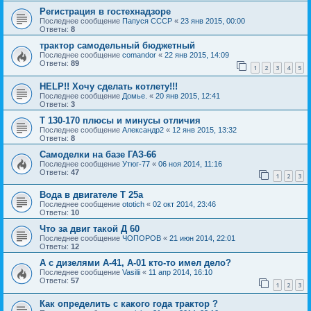
Регистрация в гостехнадзоре
Последнее сообщение
Папуся СССР
«
23 янв 2015, 00:00
Ответы:
8
трактор самодельный бюджетный
Последнее сообщение
comandor
«
22 янв 2015, 14:09
Ответы:
89
1
2
3
4
5
HELP!! Хочу сделать котлету!!!
Последнее сообщение
Домье.
«
20 янв 2015, 12:41
Ответы:
3
Т 130-170 плюсы и минусы отличия
Последнее сообщение
Александр2
«
12 янв 2015, 13:32
Ответы:
8
Самоделки на базе ГАЗ-66
Последнее сообщение
Утюг-77
«
06 ноя 2014, 11:16
Ответы:
47
1
2
3
Вода в двигателе Т 25а
Последнее сообщение
ototich
«
02 окт 2014, 23:46
Ответы:
10
Что за двиг такой Д 60
Последнее сообщение
ЧОПОРОВ
«
21 июн 2014, 22:01
Ответы:
12
А с дизелями А-41, А-01 кто-то имел дело?
Последнее сообщение
Vasilii
«
11 апр 2014, 16:10
Ответы:
57
1
2
3
Как определить с какого года трактор ?