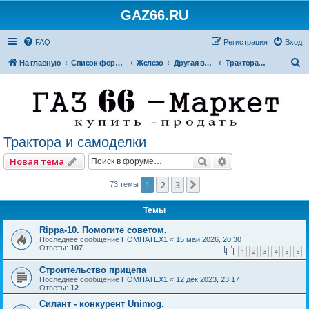
GAZ66.RU
FAQ
Регистрация
Вход
П
На главную
Список форумов
Железо
Другая внедорожная техника
Трактора и самоделки
о
и
с
к
Трактора и самоделки
Поиск
Расширенный по
Новая тема
1
2
3
След.
73 темы
Темы
Rippa-10. Помогите советом.
Последнее сообщение
ПОМПАТЕХ1
«
15 май 2026, 20:30
Ответы:
107
1
2
3
4
5
6
Строительство прицепа
Последнее сообщение
ПОМПАТЕХ1
«
12 дек 2023, 23:17
Ответы:
12
Силант - конкурент Unimog.