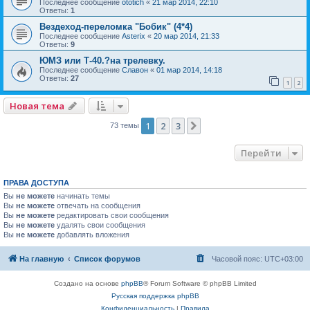
Последнее сообщение
ototich
«
21 мар 2014, 22:10
Ответы:
1
Вездеход-переломка "Бобик" (4*4)
Последнее сообщение
Asterix
«
20 мар 2014, 21:33
Ответы:
9
ЮМЗ или Т-40.?на трелевку.
Последнее сообщение
Славон
«
01 мар 2014, 14:18
Ответы:
27
1
2
Новая тема
1
2
3
След.
73 темы
Перейти
ПРАВА ДОСТУПА
Вы
не можете
начинать темы
Вы
не можете
отвечать на сообщения
Вы
не можете
редактировать свои сообщения
Вы
не можете
удалять свои сообщения
Вы
не можете
добавлять вложения
На главную
Список форумов
Часовой пояс:
UTC+03:00
Создано на основе
phpBB
® Forum Software © phpBB Limited
Русская поддержка phpBB
Конфиденциальность
|
Правила