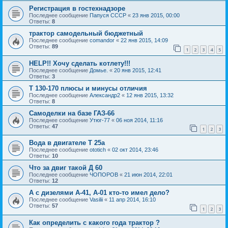
Регистрация в гостехнадзоре
Последнее сообщение
Папуся СССР
«
23 янв 2015, 00:00
Ответы:
8
трактор самодельный бюджетный
Последнее сообщение
comandor
«
22 янв 2015, 14:09
Ответы:
89
1
2
3
4
5
HELP!! Хочу сделать котлету!!!
Последнее сообщение
Домье.
«
20 янв 2015, 12:41
Ответы:
3
Т 130-170 плюсы и минусы отличия
Последнее сообщение
Александр2
«
12 янв 2015, 13:32
Ответы:
8
Самоделки на базе ГАЗ-66
Последнее сообщение
Утюг-77
«
06 ноя 2014, 11:16
Ответы:
47
1
2
3
Вода в двигателе Т 25а
Последнее сообщение
ototich
«
02 окт 2014, 23:46
Ответы:
10
Что за двиг такой Д 60
Последнее сообщение
ЧОПОРОВ
«
21 июн 2014, 22:01
Ответы:
12
А с дизелями А-41, А-01 кто-то имел дело?
Последнее сообщение
Vasilii
«
11 апр 2014, 16:10
Ответы:
57
1
2
3
Как определить с какого года трактор ?