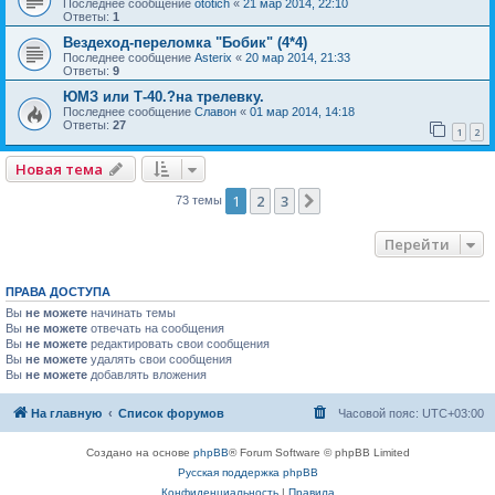
Последнее сообщение
ototich
«
21 мар 2014, 22:10
Ответы:
1
Вездеход-переломка "Бобик" (4*4)
Последнее сообщение
Asterix
«
20 мар 2014, 21:33
Ответы:
9
ЮМЗ или Т-40.?на трелевку.
Последнее сообщение
Славон
«
01 мар 2014, 14:18
Ответы:
27
1
2
Новая тема
1
2
3
След.
73 темы
Перейти
ПРАВА ДОСТУПА
Вы
не можете
начинать темы
Вы
не можете
отвечать на сообщения
Вы
не можете
редактировать свои сообщения
Вы
не можете
удалять свои сообщения
Вы
не можете
добавлять вложения
На главную
Список форумов
Часовой пояс:
UTC+03:00
Создано на основе
phpBB
® Forum Software © phpBB Limited
Русская поддержка phpBB
Конфиденциальность
|
Правила