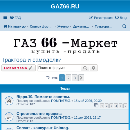
GAZ66.RU
FAQ
Регистрация
Вход
П
На главную
Список форумов
Железо
Другая внедорожная техника
Трактора и самоделки
о
и
с
к
Трактора и самоделки
Поиск
Расширенный по
Новая тема
1
2
3
След.
73 темы
Темы
Rippa-10. Помогите советом.
Последнее сообщение
ПОМПАТЕХ1
«
15 май 2026, 20:30
Ответы:
107
1
2
3
4
5
6
Строительство прицепа
Последнее сообщение
ПОМПАТЕХ1
«
12 дек 2023, 23:17
Ответы:
12
Силант - конкурент Unimog.