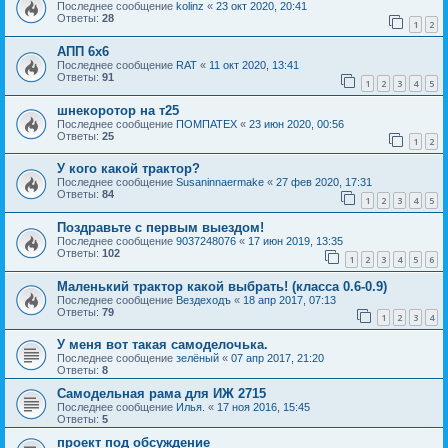
Последнее сообщение
kolinz
«
23 окт 2020, 20:41
Ответы:
28
1
2
АПП 6х6
Последнее сообщение
RAT
«
11 окт 2020, 13:41
Ответы:
91
1
2
3
4
5
шнекоротор на т25
Последнее сообщение
ПОМПАТЕХ
«
23 июн 2020, 00:56
Ответы:
25
1
2
У кого какой трактор?
Последнее сообщение
Susaninnaermake
«
27 фев 2020, 17:31
Ответы:
84
1
2
3
4
5
Поздравьте с первым выездом!
Последнее сообщение
9037248076
«
17 июн 2019, 13:35
Ответы:
102
1
2
3
4
5
6
Маленький трактор какой выбрать! (класса 0.6-0.9)
Последнее сообщение
Вездеходъ
«
18 апр 2017, 07:13
Ответы:
79
1
2
3
4
У меня вот такая самоделочька.
Последнее сообщение
зелёный
«
07 апр 2017, 21:20
Ответы:
8
Самодельная рама для ИЖ 2715
Последнее сообщение
Илья.
«
17 ноя 2016, 15:45
Ответы:
5
проект под обсуждение