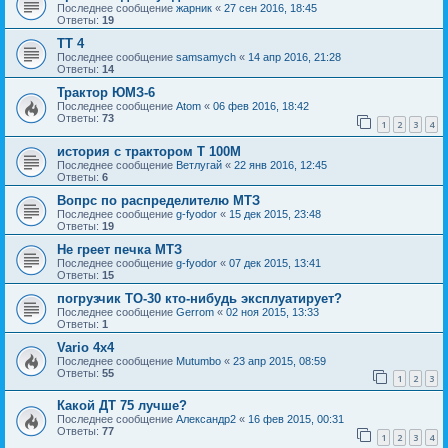
Последнее сообщение
жарник
«
27 сен 2016, 18:45
Ответы:
19
ТТ 4
Последнее сообщение
samsamych
«
14 апр 2016, 21:28
Ответы:
14
Трактор ЮМЗ-6
Последнее сообщение
Atom
«
06 фев 2016, 18:42
Ответы:
73
1
2
3
4
история с трактором Т 100М
Последнее сообщение
Ветлугай
«
22 янв 2016, 12:45
Ответы:
6
Вопрс по распределителю МТЗ
Последнее сообщение
g-fyodor
«
15 дек 2015, 23:48
Ответы:
19
Не греет печка МТЗ
Последнее сообщение
g-fyodor
«
07 дек 2015, 13:41
Ответы:
15
погрузчик ТО-30 кто-нибудь эксплуатирует?
Последнее сообщение
Gerrom
«
02 ноя 2015, 13:33
Ответы:
1
Vario 4x4
Последнее сообщение
Mutumbo
«
23 апр 2015, 08:59
Ответы:
55
1
2
3
Какой ДТ 75 лучше?
Последнее сообщение
Александр2
«
16 фев 2015, 00:31
Ответы:
77
1
2
3
4