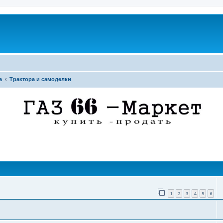
а
Трактора и самоделки
поиск
1
2
3
4
5
6