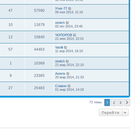
Утюг-77
47
57590
06 ноя 2014, 11:16
ototich
10
11679
02 окт 2014, 23:46
ЧОПОРОВ
12
15840
21 июн 2014, 22:01
Vasilii
57
44463
11 апр 2014, 16:10
ototich
1
10369
21 мар 2014, 22:10
Asterix
9
23365
20 мар 2014, 21:33
Славон
27
25483
01 мар 2014, 14:18
1
2
3
С
73 темы
Перейти