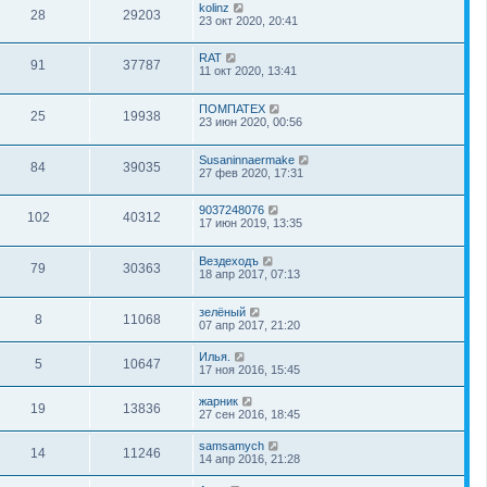
kolinz
28
29203
23 окт 2020, 20:41
RAT
91
37787
11 окт 2020, 13:41
ПОМПАТЕХ
25
19938
23 июн 2020, 00:56
Susaninnaermake
84
39035
27 фев 2020, 17:31
9037248076
102
40312
17 июн 2019, 13:35
Вездеходъ
79
30363
18 апр 2017, 07:13
зелёный
8
11068
07 апр 2017, 21:20
Илья.
5
10647
17 ноя 2016, 15:45
жарник
19
13836
27 сен 2016, 18:45
samsamych
14
11246
14 апр 2016, 21:28