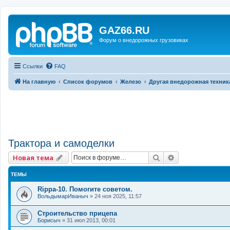
GAZ66.RU
Форум о внедорожных грузовиках
Ссылки
FAQ
На главную
Список форумов
Железо
Другая внедорожная техник
Трактора и самоделки
Поиск
Расширенный 
Новая тема
ТЕМЫ
Rippa-10. Помогите советом.
ВольдымарИваныч
»
24 ноя 2025, 11:57
Строительство прицепа
Борисыч
»
31 июл 2013, 00:01