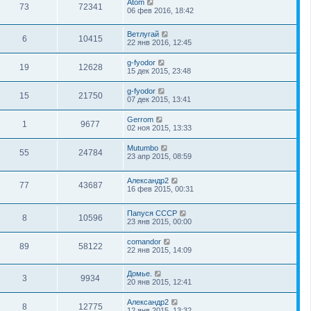
Atom
73
72341
06 фев 2016, 18:42
Ветлугай
6
10415
22 янв 2016, 12:45
g-fyodor
19
12628
15 дек 2015, 23:48
g-fyodor
15
21750
07 дек 2015, 13:41
Gerrom
1
9677
02 ноя 2015, 13:33
Mutumbo
55
24784
23 апр 2015, 08:59
Александр2
77
43687
16 фев 2015, 00:31
Папуся СССР
8
10596
23 янв 2015, 00:00
comandor
89
58122
22 янв 2015, 14:09
Домье.
3
9934
20 янв 2015, 12:41
Александр2
8
12775
12 янв 2015, 13:32