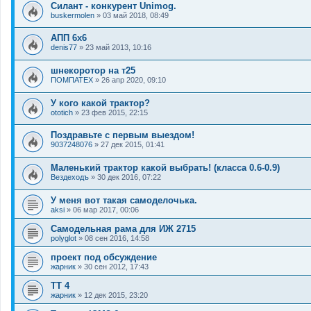
Силант - конкурент Unimog.
buskermolen
»
03 май 2018, 08:49
АПП 6х6
denis77
»
23 май 2013, 10:16
шнекоротор на т25
ПОМПАТЕХ
»
26 апр 2020, 09:10
У кого какой трактор?
ototich
»
23 фев 2015, 22:15
Поздравьте с первым выездом!
9037248076
»
27 дек 2015, 01:41
Маленький трактор какой выбрать! (класса 0.6-0.9)
Вездеходъ
»
30 дек 2016, 07:22
У меня вот такая самоделочька.
aksi
»
06 мар 2017, 00:06
Самодельная рама для ИЖ 2715
polyglot
»
08 сен 2016, 14:58
проект под обсуждение
жарник
»
30 сен 2012, 17:43
ТТ 4
жарник
»
12 дек 2015, 23:20