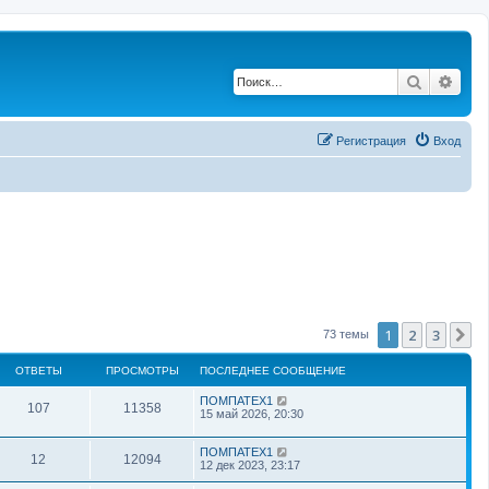
Поиск
Рас
Регистрация
Вход
1
2
3
С
73 темы
ОТВЕТЫ
ПРОСМОТРЫ
ПОСЛЕДНЕЕ СООБЩЕНИЕ
ПОМПАТЕХ1
107
11358
15 май 2026, 20:30
ПОМПАТЕХ1
12
12094
12 дек 2023, 23:17