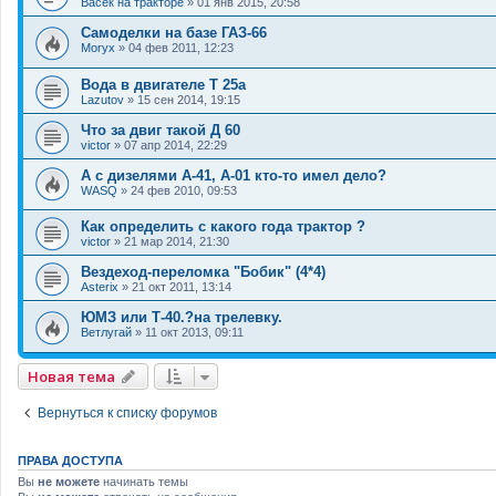
Васек на тракторе
»
01 янв 2015, 20:58
Самоделки на базе ГАЗ-66
Moryx
»
04 фев 2011, 12:23
Вода в двигателе Т 25а
Lazutov
»
15 сен 2014, 19:15
Что за двиг такой Д 60
victor
»
07 апр 2014, 22:29
А с дизелями А-41, А-01 кто-то имел дело?
WASQ
»
24 фев 2010, 09:53
Как определить с какого года трактор ?
victor
»
21 мар 2014, 21:30
Вездеход-переломка "Бобик" (4*4)
Asterix
»
21 окт 2011, 13:14
ЮМЗ или Т-40.?на трелевку.
Ветлугай
»
11 окт 2013, 09:11
Новая тема
Вернуться к списку форумов
ПРАВА ДОСТУПА
Вы
не можете
начинать темы