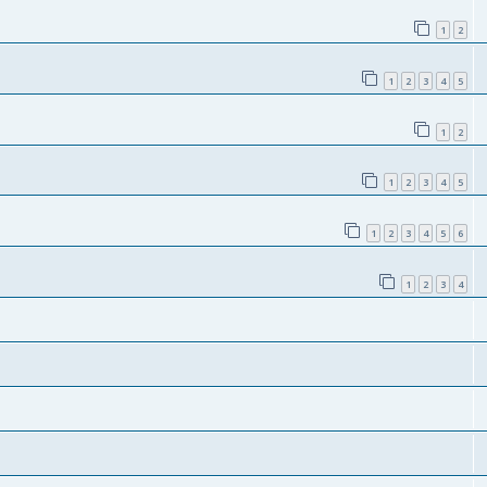
1
2
1
2
3
4
5
1
2
1
2
3
4
5
1
2
3
4
5
6
1
2
3
4