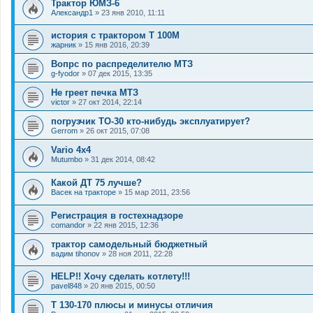
Трактор ЮМЗ-6
Александр1
»
23 янв 2010, 11:11
история с трактором Т 100М
жарник
»
15 янв 2016, 20:39
Вопрс по распределителю МТЗ
g-fyodor
»
07 дек 2015, 13:35
Не греет печка МТЗ
victor
»
27 окт 2014, 22:14
погрузчик ТО-30 кто-нибудь эксплуатирует?
Gerrom
»
26 окт 2015, 07:08
Vario 4x4
Mutumbo
»
31 дек 2014, 08:42
Какой ДТ 75 лучше?
Васек на тракторе
»
15 мар 2011, 23:56
Регистрация в гостехнадзоре
comandor
»
22 янв 2015, 12:36
трактор самодельный бюджетный
вадим tihonov
»
28 ноя 2011, 22:28
HELP!! Хочу сделать котлету!!!
pavel848
»
20 янв 2015, 00:50
Т 130-170 плюсы и минусы отличия