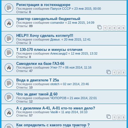
Регистрация в гостехнадзоре
Последнее сообщение
Папуся СССР
«
23 янв 2015, 00:00
Ответы:
8
трактор самодельный бюджетный
Последнее сообщение
comandor
«
22 янв 2015, 14:09
Ответы:
89
1
2
3
4
5
HELP!! Хочу сделать котлету!!!
Последнее сообщение
Домье.
«
20 янв 2015, 12:41
Ответы:
3
Т 130-170 плюсы и минусы отличия
Последнее сообщение
Александр2
«
12 янв 2015, 13:32
Ответы:
8
Самоделки на базе ГАЗ-66
Последнее сообщение
Утюг-77
«
06 ноя 2014, 11:16
Ответы:
47
1
2
3
Вода в двигателе Т 25а
Последнее сообщение
ototich
«
02 окт 2014, 23:46
Ответы:
10
Что за двиг такой Д 60
Последнее сообщение
ЧОПОРОВ
«
21 июн 2014, 22:01
Ответы:
12
А с дизелями А-41, А-01 кто-то имел дело?
Последнее сообщение
Vasilii
«
11 апр 2014, 16:10
Ответы:
57
1
2
3
Как определить с какого года трактор ?