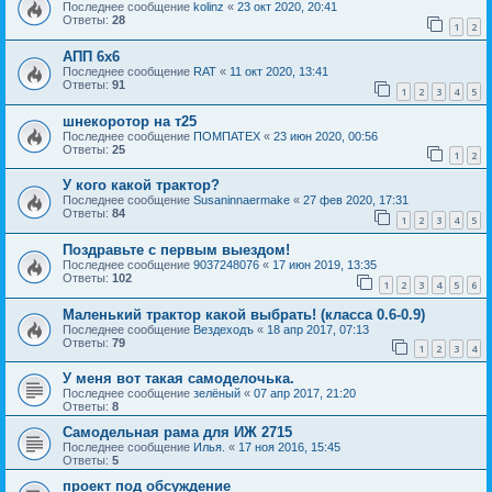
Последнее сообщение
kolinz
«
23 окт 2020, 20:41
Ответы:
28
1
2
АПП 6х6
Последнее сообщение
RAT
«
11 окт 2020, 13:41
Ответы:
91
1
2
3
4
5
шнекоротор на т25
Последнее сообщение
ПОМПАТЕХ
«
23 июн 2020, 00:56
Ответы:
25
1
2
У кого какой трактор?
Последнее сообщение
Susaninnaermake
«
27 фев 2020, 17:31
Ответы:
84
1
2
3
4
5
Поздравьте с первым выездом!
Последнее сообщение
9037248076
«
17 июн 2019, 13:35
Ответы:
102
1
2
3
4
5
6
Маленький трактор какой выбрать! (класса 0.6-0.9)
Последнее сообщение
Вездеходъ
«
18 апр 2017, 07:13
Ответы:
79
1
2
3
4
У меня вот такая самоделочька.
Последнее сообщение
зелёный
«
07 апр 2017, 21:20
Ответы:
8
Самодельная рама для ИЖ 2715
Последнее сообщение
Илья.
«
17 ноя 2016, 15:45
Ответы:
5
проект под обсуждение