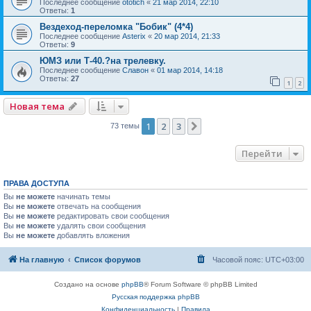
Последнее сообщение
ototich
«
21 мар 2014, 22:10
Ответы:
1
Вездеход-переломка "Бобик" (4*4)
Последнее сообщение
Asterix
«
20 мар 2014, 21:33
Ответы:
9
ЮМЗ или Т-40.?на трелевку.
Последнее сообщение
Славон
«
01 мар 2014, 14:18
Ответы:
27
1
2
Новая тема
1
2
3
След.
73 темы
Перейти
ПРАВА ДОСТУПА
Вы
не можете
начинать темы
Вы
не можете
отвечать на сообщения
Вы
не можете
редактировать свои сообщения
Вы
не можете
удалять свои сообщения
Вы
не можете
добавлять вложения
На главную
Список форумов
Часовой пояс:
UTC+03:00
Создано на основе
phpBB
® Forum Software © phpBB Limited
Русская поддержка phpBB
Конфиденциальность
|
Правила