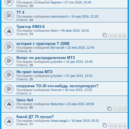
Последнее сообщение
жарник
«
27 сен 2016, 18:45
Ответы:
19
ТТ 4
Последнее сообщение
samsamych
«
14 апр 2016, 21:28
Ответы:
14
Трактор ЮМЗ-6
Последнее сообщение
Atom
«
06 фев 2016, 18:42
Ответы:
73
1
2
3
4
история с трактором Т 100М
Последнее сообщение
Ветлугай
«
22 янв 2016, 12:45
Ответы:
6
Вопрс по распределителю МТЗ
Последнее сообщение
g-fyodor
«
15 дек 2015, 23:48
Ответы:
19
Не греет печка МТЗ
Последнее сообщение
g-fyodor
«
07 дек 2015, 13:41
Ответы:
15
погрузчик ТО-30 кто-нибудь эксплуатирует?
Последнее сообщение
Gerrom
«
02 ноя 2015, 13:33
Ответы:
1
Vario 4x4
Последнее сообщение
Mutumbo
«
23 апр 2015, 08:59
Ответы:
55
1
2
3
Какой ДТ 75 лучше?
Последнее сообщение
Александр2
«
16 фев 2015, 00:31
Ответы:
77
1
2
3
4