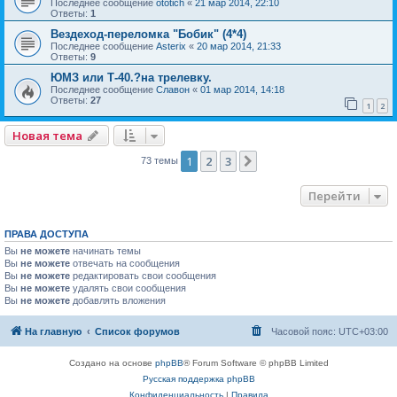
Последнее сообщение
ototich
«
21 мар 2014, 22:10
Ответы:
1
Вездеход-переломка "Бобик" (4*4)
Последнее сообщение
Asterix
«
20 мар 2014, 21:33
Ответы:
9
ЮМЗ или Т-40.?на трелевку.
Последнее сообщение
Славон
«
01 мар 2014, 14:18
Ответы:
27
1
2
Новая тема
1
2
3
След.
73 темы
Перейти
ПРАВА ДОСТУПА
Вы
не можете
начинать темы
Вы
не можете
отвечать на сообщения
Вы
не можете
редактировать свои сообщения
Вы
не можете
удалять свои сообщения
Вы
не можете
добавлять вложения
На главную
Список форумов
Часовой пояс:
UTC+03:00
Создано на основе
phpBB
® Forum Software © phpBB Limited
Русская поддержка phpBB
Конфиденциальность
|
Правила