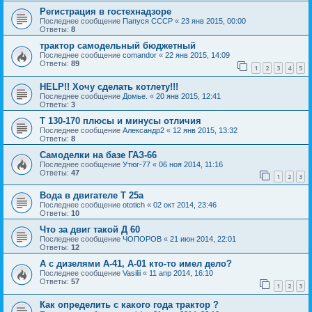
Регистрация в гостехнадзоре
Последнее сообщение
Папуся СССР
«
23 янв 2015, 00:00
Ответы:
8
трактор самодельный бюджетный
Последнее сообщение
comandor
«
22 янв 2015, 14:09
Ответы:
89
1
2
3
4
5
HELP!! Хочу сделать котлету!!!
Последнее сообщение
Домье.
«
20 янв 2015, 12:41
Ответы:
3
Т 130-170 плюсы и минусы отличия
Последнее сообщение
Александр2
«
12 янв 2015, 13:32
Ответы:
8
Самоделки на базе ГАЗ-66
Последнее сообщение
Утюг-77
«
06 ноя 2014, 11:16
Ответы:
47
1
2
3
Вода в двигателе Т 25а
Последнее сообщение
ototich
«
02 окт 2014, 23:46
Ответы:
10
Что за двиг такой Д 60
Последнее сообщение
ЧОПОРОВ
«
21 июн 2014, 22:01
Ответы:
12
А с дизелями А-41, А-01 кто-то имел дело?
Последнее сообщение
Vasilii
«
11 апр 2014, 16:10
Ответы:
57
1
2
3
Как определить с какого года трактор ?