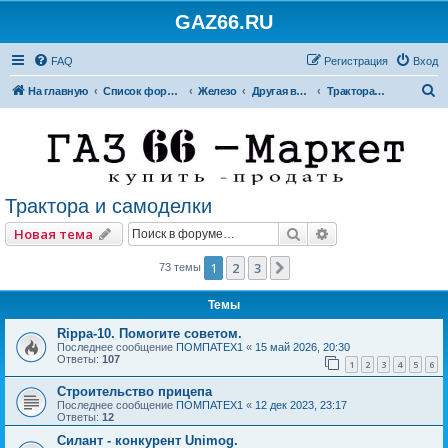
GAZ66.RU
FAQ
Регистрация
Вход
П
На главную
Список форумов
Железо
Другая внедорожная техника
Трактора и самоделки
о
и
с
к
Трактора и самоделки
Поиск
Расширенный по
Новая тема
1
2
3
След.
73 темы
Темы
Rippa-10. Помогите советом.
Последнее сообщение
ПОМПАТЕХ1
«
15 май 2026, 20:30
Ответы:
107
1
2
3
4
5
6
Строительство прицепа
Последнее сообщение
ПОМПАТЕХ1
«
12 дек 2023, 23:17
Ответы:
12
Силант - конкурент Unimog.