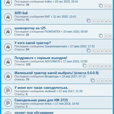
Последнее сообщение
kolinz
«
23 окт 2020, 20:41
Ответы:
28
1
2
АПП 6х6
Последнее сообщение
RAT
«
11 окт 2020, 13:41
Ответы:
91
1
2
3
4
5
шнекоротор на т25
Последнее сообщение
ПОМПАТЕХ
«
23 июн 2020, 00:56
Ответы:
25
1
2
У кого какой трактор?
Последнее сообщение
Susaninnaermake
«
27 фев 2020, 17:31
Ответы:
84
1
2
3
4
5
Поздравьте с первым выездом!
Последнее сообщение
9037248076
«
17 июн 2019, 13:35
Ответы:
102
1
2
3
4
5
6
Маленький трактор какой выбрать! (класса 0.6-0.9)
Последнее сообщение
Вездеходъ
«
18 апр 2017, 07:13
Ответы:
79
1
2
3
4
У меня вот такая самоделочька.
Последнее сообщение
зелёный
«
07 апр 2017, 21:20
Ответы:
8
Самодельная рама для ИЖ 2715
Последнее сообщение
Илья.
«
17 ноя 2016, 15:45
Ответы:
5
проект под обсуждение