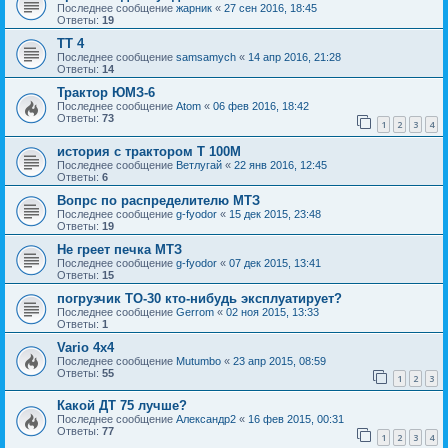
Последнее сообщение
жарник
«
27 сен 2016, 18:45
Ответы:
19
ТТ 4
Последнее сообщение
samsamych
«
14 апр 2016, 21:28
Ответы:
14
Трактор ЮМЗ-6
Последнее сообщение
Atom
«
06 фев 2016, 18:42
Ответы:
73
1
2
3
4
история с трактором Т 100М
Последнее сообщение
Ветлугай
«
22 янв 2016, 12:45
Ответы:
6
Вопрс по распределителю МТЗ
Последнее сообщение
g-fyodor
«
15 дек 2015, 23:48
Ответы:
19
Не греет печка МТЗ
Последнее сообщение
g-fyodor
«
07 дек 2015, 13:41
Ответы:
15
погрузчик ТО-30 кто-нибудь эксплуатирует?
Последнее сообщение
Gerrom
«
02 ноя 2015, 13:33
Ответы:
1
Vario 4x4
Последнее сообщение
Mutumbo
«
23 апр 2015, 08:59
Ответы:
55
1
2
3
Какой ДТ 75 лучше?
Последнее сообщение
Александр2
«
16 фев 2015, 00:31
Ответы:
77
1
2
3
4